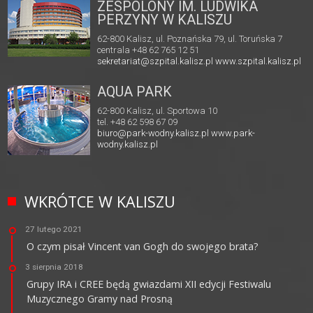
ZESPOLONY IM. LUDWIKA
PERZYNY W KALISZU
62-800 Kalisz, ul. Poznańska 79, ul. Toruńska 7
centrala +48 62 765 12 51
sekretariat@szpital.kalisz.pl
www.szpital.kalisz.pl
AQUA PARK
62-800 Kalisz, ul. Sportowa 10
tel. +48 62 598 67 09
biuro@park-wodny.kalisz.pl
www.park-
wodny.kalisz.pl
WKRÓTCE W KALISZU
27 lutego 2021
O czym pisał Vincent van Gogh do swojego brata?
3 sierpnia 2018
Grupy IRA i CREE będą gwiazdami XII edycji Festiwalu
Muzycznego Gramy nad Prosną