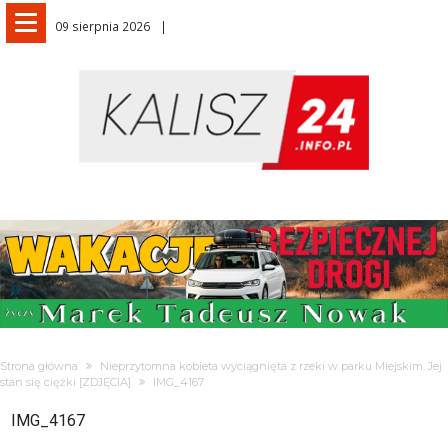
09 sierpnia 2026
Strona główna
Nieprzytomna kobieta wyciągnięta z rzeki w parku Miejskim. Jej
stan się ciężki [ZDJĘCIA]
IMG_4167
IMG_4167