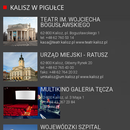
KALISZ W PIGUŁCE
TEATR IM. WOJCIECHA
BOGUSŁAWSKIEGO
62-800 Kalisz, pl. Bogusławskiego 1
tel. +48 62 760 53 14
kasa@teatr.kalisz.pl
www.teatr.kalisz.pl
URZĄD MIEJSKI - RATUSZ
62-800 Kalisz, Główny Rynek 20
tel. +48 62 765 43 00
faks: +48 62 764 20 32
umkalisz@um.kalisz.pl
www.kalisz.pl
MULTIKINO GALERIA TĘCZA
62-800 Kalisz, ul. 3 Maja 1
tel. + 48 41 267 23 84
multikino.pl
WOJEWÓDZKI SZPITAL