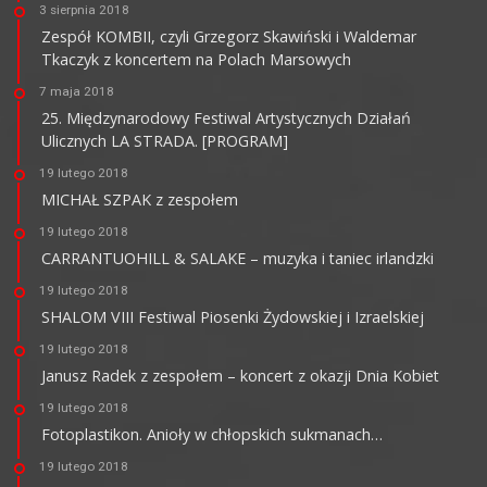
3 sierpnia 2018
Zespół KOMBII, czyli Grzegorz Skawiński i Waldemar
Tkaczyk z koncertem na Polach Marsowych
7 maja 2018
25. Międzynarodowy Festiwal Artystycznych Działań
Ulicznych LA STRADA. [PROGRAM]
19 lutego 2018
MICHAŁ SZPAK z zespołem
19 lutego 2018
CARRANTUOHILL & SALAKE – muzyka i taniec irlandzki
19 lutego 2018
SHALOM VIII Festiwal Piosenki Żydowskiej i Izraelskiej
19 lutego 2018
Janusz Radek z zespołem – koncert z okazji Dnia Kobiet
19 lutego 2018
Fotoplastikon. Anioły w chłopskich sukmanach…
19 lutego 2018