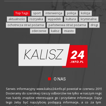
Top Tags
sport
interwencja
policja
kolizja
aktualności
rozrywka
wypadek
kultura
kryminalne
ochotnicza straż pożarna
państwowa straż pożarna
drogi
zderzenie
kalisz
miasto
O NAS
Serwis informacyjny www.kalisz24.info.pl powstał w czerwcu 2015 ro
Docieramy do szerokiej rzeszy odbiorców nie tylko w naszym regioni
nas każdy znajdzie interesujące go i przydatne informacje. Dążymy
tego żeby być najszybciej podającą informacje, a co za tym idz