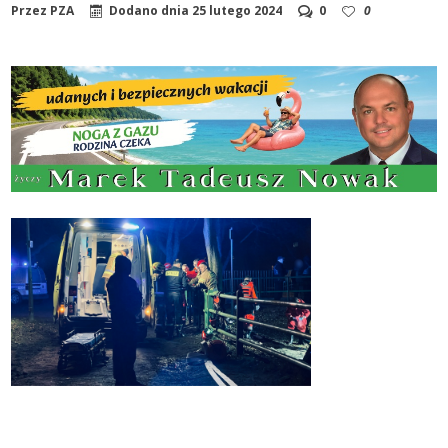
Przez
PZA
Dodano dnia
25 lutego 2024
0
0