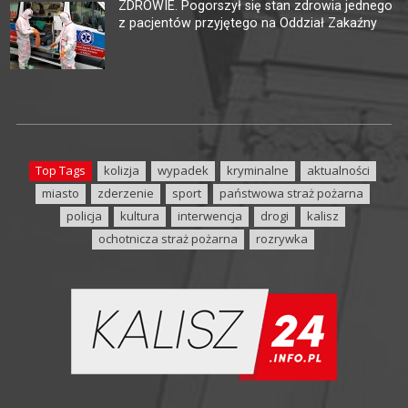
ZDROWIE. Pogorszył się stan zdrowia jednego
z pacjentów przyjętego na Oddział Zakaźny
Top Tags
kolizja
wypadek
kryminalne
aktualności
miasto
zderzenie
sport
państwowa straż pożarna
policja
kultura
interwencja
drogi
kalisz
ochotnicza straż pożarna
rozrywka