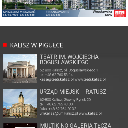
KALISZ W PIGUŁCE
TEATR IM. WOJCIECHA
BOGUSŁAWSKIEGO
62-800 Kalisz, pl. Bogusławskiego 1
tel. +48 62 760 53 14
kasa@teatr.kalisz.pl
www.teatr.kalisz.pl
URZĄD MIEJSKI - RATUSZ
62-800 Kalisz, Główny Rynek 20
tel. +48 62 765 43 00
faks: +48 62 764 20 32
umkalisz@um.kalisz.pl
www.kalisz.pl
MULTIKINO GALERIA TĘCZA