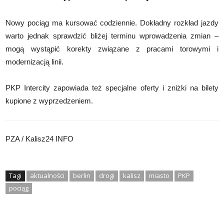
Nowy pociąg ma kursować codziennie. Dokładny rozkład jazdy
warto jednak sprawdzić bliżej terminu wprowadzenia zmian –
mogą wystąpić korekty związane z pracami torowymi i
modernizacją linii.
PKP Intercity zapowiada też specjalne oferty i zniżki na bilety
kupione z wyprzedzeniem.
PZA / Kalisz24 INFO
Tagi
aktualności
berlin
drogi
kalisz
miasto
PKP
pociąg