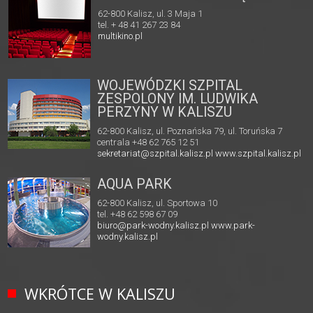
62-800 Kalisz, ul. 3 Maja 1
tel. + 48 41 267 23 84
multikino.pl
WOJEWÓDZKI SZPITAL
ZESPOLONY IM. LUDWIKA
PERZYNY W KALISZU
62-800 Kalisz, ul. Poznańska 79, ul. Toruńska 7
centrala +48 62 765 12 51
sekretariat@szpital.kalisz.pl
www.szpital.kalisz.pl
AQUA PARK
62-800 Kalisz, ul. Sportowa 10
tel. +48 62 598 67 09
biuro@park-wodny.kalisz.pl
www.park-
wodny.kalisz.pl
WKRÓTCE W KALISZU