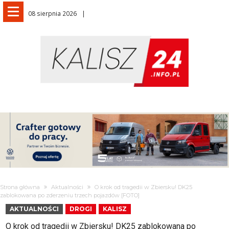
08 sierpnia 2026
Strona główna
Aktualności
O krok od tragedii w Zbiersku! DK25
zablokowana po zderzeniu trzech pojazdów [FOTO]
AKTUALNOŚCI
DROGI
KALISZ
O krok od tragedii w Zbiersku! DK25 zablokowana po