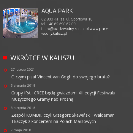
AQUA PARK
62-800 Kalisz, ul. Sportowa 10
tel. +48 62 598 67 09
biuro@park-wodny.kalisz.pl
www.park-
wodny.kalisz.pl
WKRÓTCE W KALISZU
27 lutego 2021
O czym pisał Vincent van Gogh do swojego brata?
3 sierpnia 2018
Grupy IRA i CREE będą gwiazdami XII edycji Festiwalu
Muzycznego Gramy nad Prosną
3 sierpnia 2018
Zespół KOMBII, czyli Grzegorz Skawiński i Waldemar
Tkaczyk z koncertem na Polach Marsowych
7 maja 2018