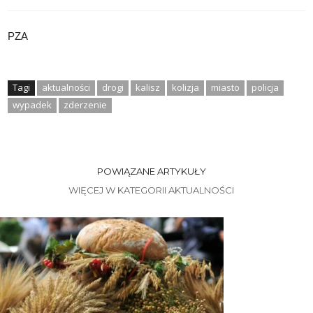
PZA
Tagi
aktualności
drogi
kalisz
kolizja
miasto
policja
wypadek
zderzenie
POWIĄZANE ARTYKUŁY
WIĘCEJ W KATEGORII AKTUALNOŚCI