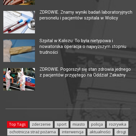
ZDROWIE. Znamy wyniki badań laboratoryjnych
personelu i pacjentów szpitala w Wolicy
Szpital w Kaliszu: To była nietypowa i
nowatorska operacja o najwyższym stopniu
trudności
ZDROWIE. Pogorszył się stan zdrowia jednego
z pacjentów przyjętego na Oddział Zakaźny
Top Tags
zderzenie
sport
miasto
policja
rozrywka
ochotnicza straż pożarna
interwencja
aktualności
drogi