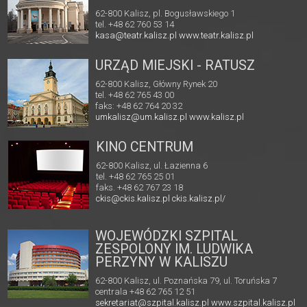
62-800 Kalisz, pl. Bogusławskiego 1
tel. +48 62 760 53 14
kasa@teatr.kalisz.pl
www.teatr.kalisz.pl
URZĄD MIEJSKI - RATUSZ
62-800 Kalisz, Główny Rynek 20
tel. +48 62 765 43 00
faks: +48 62 764 20 32
umkalisz@um.kalisz.pl
www.kalisz.pl
KINO CENTRUM
62-800 Kalisz, ul. Łazienna 6
tel. +48 62 765 25 01
faks. +48 62 767 23 18
ckis@ckis.kalisz.pl
ckis.kalisz.pl/
WOJEWÓDZKI SZPITAL
ZESPOLONY IM. LUDWIKA
PERZYNY W KALISZU
62-800 Kalisz, ul. Poznańska 79, ul. Toruńska 7
centrala +48 62 765 12 51
sekretariat@szpital.kalisz.pl
www.szpital.kalisz.pl