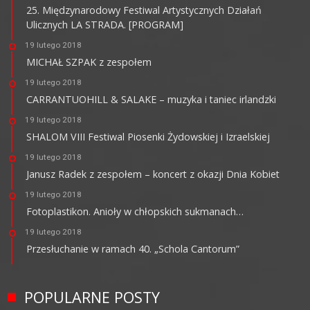
25. Międzynarodowy Festiwal Artystycznych Działań
Ulicznych LA STRADA. [PROGRAM]
19 lutego 2018
MICHAŁ SZPAK z zespołem
19 lutego 2018
CARRANTUOHILL & SALAKE – muzyka i taniec irlandzki
19 lutego 2018
SHALOM VIII Festiwal Piosenki Żydowskiej i Izraelskiej
19 lutego 2018
Janusz Radek z zespołem – koncert z okazji Dnia Kobiet
19 lutego 2018
Fotoplastikon. Anioły w chłopskich sukmanach…
19 lutego 2018
Przesłuchanie w ramach 40. „Schola Cantorum”
POPULARNE POSTY