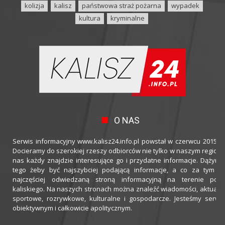
kolizja
kalisz
państwowa straż pożarna
wypadek
kultura
kryminalne
O NAS
Serwis informacyjny www.kalisz24.info.pl powstał w czerwcu 2015 ro
Docieramy do szerokiej rzeszy odbiorców nie tylko w naszym regioni
nas każdy znajdzie interesujące go i przydatne informacje. Dążymy
tego żeby być najszybciej podającą informacje, a co za tym idz
najczęściej odwiedzaną stroną informacyjną na terenie powi
kaliskiego. Na naszych stronach można znaleźć wiadomości, aktualno
sportowe, rozrywkowe, kulturalne i gospodarcze. Jesteśmy serwi
obiektywnym i całkowicie apolitycznym.