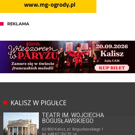
REKLAMA
KALISZ W PIGUŁCE
TEATR IM. WOJCIECHA
BOGUSŁAWSKIEGO
62-800 Kalisz, pl. Bogusławskiego 1
tel. +48 62 760 53 14