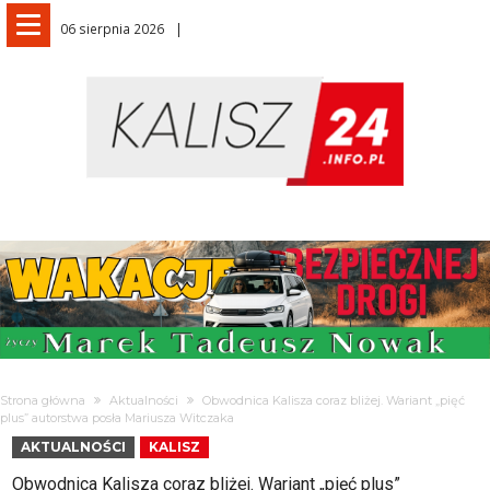
06 sierpnia 2026
Strona główna
Aktualności
Obwodnica Kalisza coraz bliżej. Wariant „pięć
plus” autorstwa posła Mariusza Witczaka
AKTUALNOŚCI
KALISZ
Obwodnica Kalisza coraz bliżej. Wariant „pięć plus”