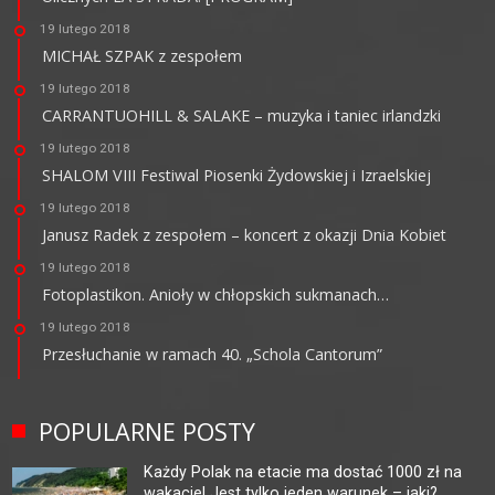
19 lutego 2018
MICHAŁ SZPAK z zespołem
19 lutego 2018
CARRANTUOHILL & SALAKE – muzyka i taniec irlandzki
19 lutego 2018
SHALOM VIII Festiwal Piosenki Żydowskiej i Izraelskiej
19 lutego 2018
Janusz Radek z zespołem – koncert z okazji Dnia Kobiet
19 lutego 2018
Fotoplastikon. Anioły w chłopskich sukmanach…
19 lutego 2018
Przesłuchanie w ramach 40. „Schola Cantorum”
POPULARNE POSTY
Każdy Polak na etacie ma dostać 1000 zł na
wakacje! Jest tylko jeden warunek – jaki?