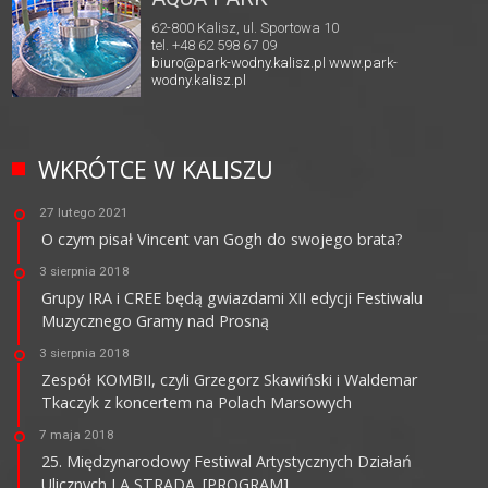
62-800 Kalisz, ul. Sportowa 10
tel. +48 62 598 67 09
biuro@park-wodny.kalisz.pl
www.park-
wodny.kalisz.pl
WKRÓTCE W KALISZU
27 lutego 2021
O czym pisał Vincent van Gogh do swojego brata?
3 sierpnia 2018
Grupy IRA i CREE będą gwiazdami XII edycji Festiwalu
Muzycznego Gramy nad Prosną
3 sierpnia 2018
Zespół KOMBII, czyli Grzegorz Skawiński i Waldemar
Tkaczyk z koncertem na Polach Marsowych
7 maja 2018
25. Międzynarodowy Festiwal Artystycznych Działań
Ulicznych LA STRADA. [PROGRAM]