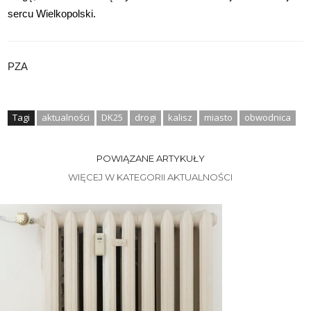
sercu Wielkopolski.
PZA
Tagi
aktualności
DK25
drogi
kalisz
miasto
obwodnica
POWIĄZANE ARTYKUŁY
WIĘCEJ W KATEGORII AKTUALNOŚCI