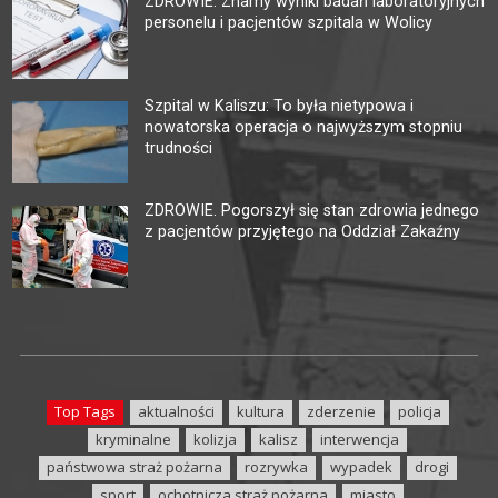
ZDROWIE. Znamy wyniki badań laboratoryjnych
personelu i pacjentów szpitala w Wolicy
Szpital w Kaliszu: To była nietypowa i
nowatorska operacja o najwyższym stopniu
trudności
ZDROWIE. Pogorszył się stan zdrowia jednego
z pacjentów przyjętego na Oddział Zakaźny
Top Tags
aktualności
kultura
zderzenie
policja
kryminalne
kolizja
kalisz
interwencja
państwowa straż pożarna
rozrywka
wypadek
drogi
sport
ochotnicza straż pożarna
miasto