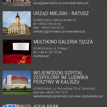
kasa@teatr.kalisz.pl
www.teatr.kalisz.pl
URZĄD MIEJSKI - RATUSZ
62-800 Kalisz, Główny Rynek 20
tel. +48 62 765 43 00
faks: +48 62 764 20 32
umkalisz@um.kalisz.pl
www.kalisz.pl
MULTIKINO GALERIA TĘCZA
62-800 Kalisz, ul. 3 Maja 1
tel. + 48 41 267 23 84
multikino.pl
WOJEWÓDZKI SZPITAL
ZESPOLONY IM. LUDWIKA
PERZYNY W KALISZU
62-800 Kalisz, ul. Poznańska 79, ul. Toruńska 7
centrala +48 62 765 12 51
sekretariat@szpital.kalisz.pl
www.szpital.kalisz.pl
AQUA PARK