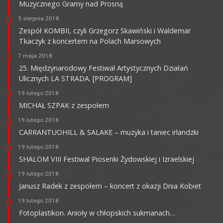
Muzycznego Gramy nad Prosną
3 sierpnia 2018
Zespół KOMBII, czyli Grzegorz Skawiński i Waldemar
Tkaczyk z koncertem na Polach Marsowych
7 maja 2018
25. Międzynarodowy Festiwal Artystycznych Działań
Ulicznych LA STRADA. [PROGRAM]
19 lutego 2018
MICHAŁ SZPAK z zespołem
19 lutego 2018
CARRANTUOHILL & SALAKE – muzyka i taniec irlandzki
19 lutego 2018
SHALOM VIII Festiwal Piosenki Żydowskiej i Izraelskiej
19 lutego 2018
Janusz Radek z zespołem – koncert z okazji Dnia Kobiet
19 lutego 2018
Fotoplastikon. Anioły w chłopskich sukmanach…