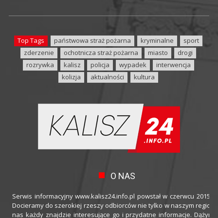
Top Tags
państwowa straż pożarna
kryminalne
sport
zderzenie
ochotnicza straż pożarna
miasto
drogi
rozrywka
kalisz
policja
wypadek
interwencja
kolizja
aktualności
kultura
O NAS
Serwis informacyjny www.kalisz24.info.pl powstał w czerwcu 2015 ro
Docieramy do szerokiej rzeszy odbiorców nie tylko w naszym regioni
nas każdy znajdzie interesujące go i przydatne informacje. Dążymy