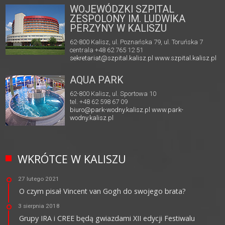
WOJEWÓDZKI SZPITAL
ZESPOLONY IM. LUDWIKA
PERZYNY W KALISZU
62-800 Kalisz, ul. Poznańska 79, ul. Toruńska 7
centrala +48 62 765 12 51
sekretariat@szpital.kalisz.pl
www.szpital.kalisz.pl
AQUA PARK
62-800 Kalisz, ul. Sportowa 10
tel. +48 62 598 67 09
biuro@park-wodny.kalisz.pl
www.park-
wodny.kalisz.pl
WKRÓTCE W KALISZU
27 lutego 2021
O czym pisał Vincent van Gogh do swojego brata?
3 sierpnia 2018
Grupy IRA i CREE będą gwiazdami XII edycji Festiwalu