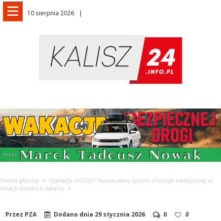
10 sierpnia 2026
Strona główna
Operacja „HUGO”! Nowoczesny system chirurgii robotycznej w
rękach kaliskich lekarzy
Przez
PZA
Dodano dnia
29 stycznia 2026
0
0