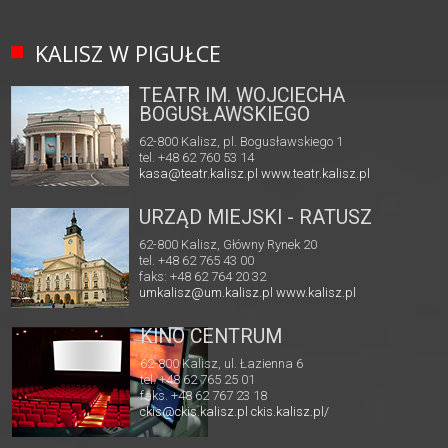
KALISZ W PIGUŁCE
TEATR IM. WOJCIECHA
BOGUSŁAWSKIEGO
62-800 Kalisz, pl. Bogusławskiego 1
tel. +48 62 760 53 14
kasa@teatr.kalisz.pl
www.teatr.kalisz.pl
URZĄD MIEJSKI - RATUSZ
62-800 Kalisz, Główny Rynek 20
tel. +48 62 765 43 00
faks: +48 62 764 20 32
umkalisz@um.kalisz.pl
www.kalisz.pl
KINO CENTRUM
62-800 Kalisz, ul. Łazienna 6
tel. +48 62 765 25 01
faks. +48 62 767 23 18
ckis@ckis.kalisz.pl
ckis.kalisz.pl/