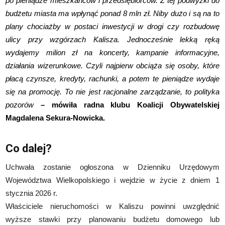
po pieniądze mieszkańców i przedsiębiorców. Z tej podwyżki do
budżetu miasta ma wpłynąć ponad 8 mln zł. Niby dużo i są na to
plany chociażby w postaci inwestycji w drogi czy rozbudowę
ulicy przy wzgórzach Kalisza. Jednocześnie lekką ręką
wydajemy milion zł na koncerty, kampanie informacyjne,
działania wizerunkowe. Czyli najpierw obciąża się osoby, które
płacą czynsze, kredyty, rachunki, a potem te pieniądze wydaje
się na promocję. To nie jest racjonalne zarządzanie, to polityka
pozorów
– mówiła
radna klubu Koalicji Obywatelskiej
Magdalena Sekura-Nowicka.
Co dalej?
Uchwała zostanie ogłoszona w Dzienniku Urzędowym
Województwa Wielkopolskiego i wejdzie w życie z dniem 1
stycznia 2026 r.
Właściciele nieruchomości w Kaliszu powinni uwzględnić
wyższe stawki przy planowaniu budżetu domowego lub