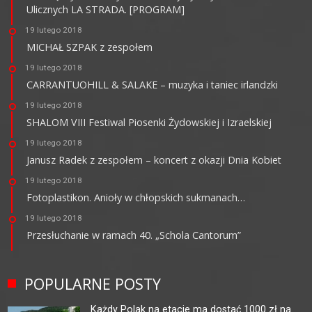
Ulicznych LA STRADA. [PROGRAM]
19 lutego 2018
MICHAŁ SZPAK z zespołem
19 lutego 2018
CARRANTUOHILL & SALAKE – muzyka i taniec irlandzki
19 lutego 2018
SHALOM VIII Festiwal Piosenki Żydowskiej i Izraelskiej
19 lutego 2018
Janusz Radek z zespołem – koncert z okazji Dnia Kobiet
19 lutego 2018
Fotoplastikon. Anioły w chłopskich sukmanach…
19 lutego 2018
Przesłuchanie w ramach 40. „Schola Cantorum”
POPULARNE POSTY
Każdy Polak na etacie ma dostać 1000 zł na