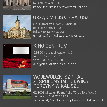
tel. +48 62 760 53 14
kasa@teatr.kalisz.pl
www.teatr.kalisz.pl
URZĄD MIEJSKI - RATUSZ
62-800 Kalisz, Główny Rynek 20
tel. +48 62 765 43 00
faks: +48 62 764 20 32
umkalisz@um.kalisz.pl
www.kalisz.pl
KINO CENTRUM
62-800 Kalisz, ul. Łazienna 6
tel. +48 62 765 25 01
faks. +48 62 767 23 18
ckis@ckis.kalisz.pl
ckis.kalisz.pl/
WOJEWÓDZKI SZPITAL
ZESPOLONY IM. LUDWIKA
PERZYNY W KALISZU
62-800 Kalisz, ul. Poznańska 79, ul. Toruńska 7
centrala +48 62 765 12 51
sekretariat@szpital.kalisz.pl
www.szpital.kalisz.pl