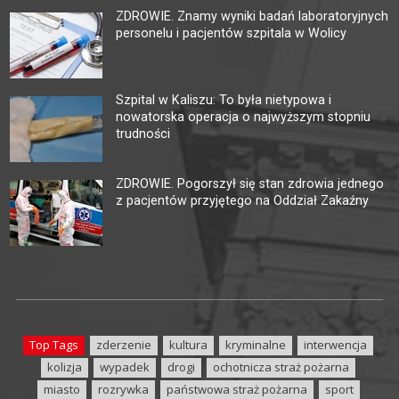
ZDROWIE. Znamy wyniki badań laboratoryjnych
personelu i pacjentów szpitala w Wolicy
Szpital w Kaliszu: To była nietypowa i
nowatorska operacja o najwyższym stopniu
trudności
ZDROWIE. Pogorszył się stan zdrowia jednego
z pacjentów przyjętego na Oddział Zakaźny
Top Tags
zderzenie
kultura
kryminalne
interwencja
kolizja
wypadek
drogi
ochotnicza straż pożarna
miasto
rozrywka
państwowa straż pożarna
sport