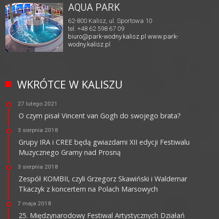
AQUA PARK
62-800 Kalisz, ul. Sportowa 10
tel. +48 62 598 67 09
biuro@park-wodny.kalisz.pl
www.park-
wodny.kalisz.pl
WKRÓTCE W KALISZU
27 lutego 2021
O czym pisał Vincent van Gogh do swojego brata?
3 sierpnia 2018
Grupy IRA i CREE będą gwiazdami XII edycji Festiwalu
Muzycznego Gramy nad Prosną
3 sierpnia 2018
Zespół KOMBII, czyli Grzegorz Skawiński i Waldemar
Tkaczyk z koncertem na Polach Marsowych
7 maja 2018
25. Międzynarodowy Festiwal Artystycznych Działań