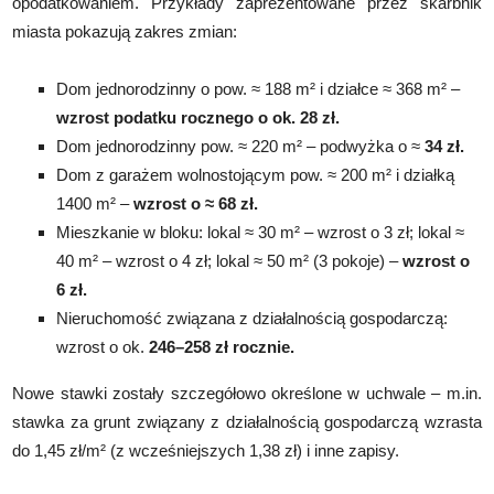
opodatkowaniem. Przykłady zaprezentowane przez skarbnik
miasta pokazują zakres zmian:
Dom jednorodzinny o pow. ≈ 188 m² i działce ≈ 368 m² –
wzrost podatku rocznego o ok. 28 zł.
Dom jednorodzinny pow. ≈ 220 m² – podwyżka o ≈
34 zł.
Dom z garażem wolnostojącym pow. ≈ 200 m² i działką
1400 m² –
wzrost o ≈ 68 zł.
Mieszkanie w bloku: lokal ≈ 30 m² – wzrost o 3 zł; lokal ≈
40 m² – wzrost o 4 zł; lokal ≈ 50 m² (3 pokoje) –
wzrost o
6 zł.
Nieruchomość związana z działalnością gospodarczą:
wzrost o ok.
246–258 zł rocznie.
Nowe stawki zostały szczegółowo określone w uchwale – m.in.
stawka za grunt związany z działalnością gospodarczą wzrasta
do 1,45 zł/m² (z wcześniejszych 1,38 zł) i inne zapisy.