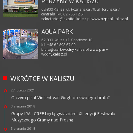
PERZYNY W KALISZU
62-800 Kalisz, ul. Poznańska 79, ul. Toruńska 7
centrala +48 62 765 12 51
sekretariat@szpital.kalisz.pl
www.szpital.kalisz.pl
AQUA PARK
62-800 Kalisz, ul. Sportowa 10
tel. +48 62 598 67 09
biuro@park-wodny.kalisz.pl
www.park-
wodny.kalisz.pl
WKRÓTCE W KALISZU
27 lutego 2021
O czym pisał Vincent van Gogh do swojego brata?
3 sierpnia 2018
Grupy IRA i CREE będą gwiazdami XII edycji Festiwalu
Muzycznego Gramy nad Prosną
3 sierpnia 2018