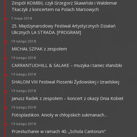
Zespół KOMBII, czyli Grzegorz Skawiński i Waldemar
Tkaczyk z koncertem na Polach Marsowych
7 maja 2018
25. Międzynarodowy Festiwal Artystycznych Działań
Ulicznych LA STRADA. [PROGRAM]
19 lutego 2018
MICHAŁ SZPAK z zespołem
19 lutego 2018
CARRANTUOHILL & SALAKE – muzyka i taniec irlandzki
19 lutego 2018
SHALOM VIII Festiwal Piosenki Żydowskiej i Izraelskiej
19 lutego 2018
Janusz Radek z zespołem – koncert z okazji Dnia Kobiet
19 lutego 2018
Fotoplastikon. Anioły w chłopskich sukmanach…
19 lutego 2018
Przesłuchanie w ramach 40. „Schola Cantorum”