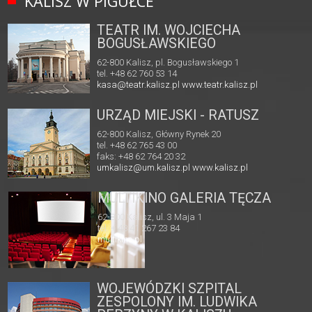
KALISZ W PIGUŁCE
TEATR IM. WOJCIECHA
BOGUSŁAWSKIEGO
62-800 Kalisz, pl. Bogusławskiego 1
tel. +48 62 760 53 14
kasa@teatr.kalisz.pl
www.teatr.kalisz.pl
URZĄD MIEJSKI - RATUSZ
62-800 Kalisz, Główny Rynek 20
tel. +48 62 765 43 00
faks: +48 62 764 20 32
umkalisz@um.kalisz.pl
www.kalisz.pl
MULTIKINO GALERIA TĘCZA
62-800 Kalisz, ul. 3 Maja 1
tel. + 48 41 267 23 84
multikino.pl
WOJEWÓDZKI SZPITAL
ZESPOLONY IM. LUDWIKA