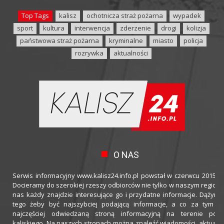
Top Tags
kalisz
ochotnicza straż pożarna
wypadek
sport
kultura
interwencja
zderzenie
drogi
kolizja
państwowa straż pożarna
kryminalne
miasto
policja
rozrywka
aktualności
O NAS
Serwis informacyjny www.kalisz24.info.pl powstał w czerwcu 2015 ro
Docieramy do szerokiej rzeszy odbiorców nie tylko w naszym regioni
nas każdy znajdzie interesujące go i przydatne informacje. Dążymy
tego żeby być najszybciej podającą informacje, a co za tym idz
najczęściej odwiedzaną stroną informacyjną na terenie powi
kaliskiego. Na naszych stronach można znaleźć wiadomości, aktualno