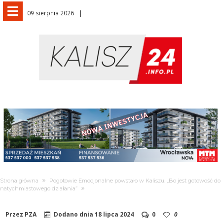
09 sierpnia 2026
Strona główna
Pogotowie Emocjonalne powstało w Kaliszu. „Bo jest gotowość do
natychmiastowego działania”
Przez
PZA
Dodano dnia
18 lipca 2024
0
0