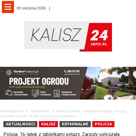
09 sierpnia 2026
Strona główna
Aktualności
Policja. 16-latek z tabletkami extazy. Zarzuty
usłyszała również 15-letnia koleżanka chłopaka
AKTUALNOŚCI
KALISZ
KRYMINALNE
POLICJA
Policja. 16-latek z tabletkami extazy. Zarzuty usłyszała