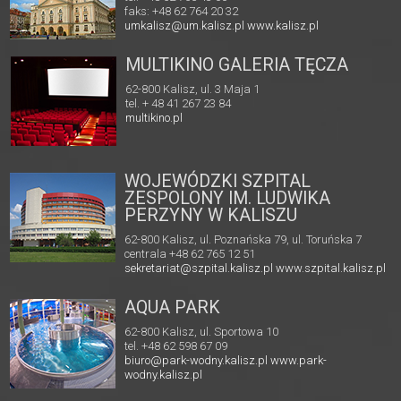
faks: +48 62 764 20 32
umkalisz@um.kalisz.pl
www.kalisz.pl
MULTIKINO GALERIA TĘCZA
62-800 Kalisz, ul. 3 Maja 1
tel. + 48 41 267 23 84
multikino.pl
WOJEWÓDZKI SZPITAL
ZESPOLONY IM. LUDWIKA
PERZYNY W KALISZU
62-800 Kalisz, ul. Poznańska 79, ul. Toruńska 7
centrala +48 62 765 12 51
sekretariat@szpital.kalisz.pl
www.szpital.kalisz.pl
AQUA PARK
62-800 Kalisz, ul. Sportowa 10
tel. +48 62 598 67 09
biuro@park-wodny.kalisz.pl
www.park-
wodny.kalisz.pl