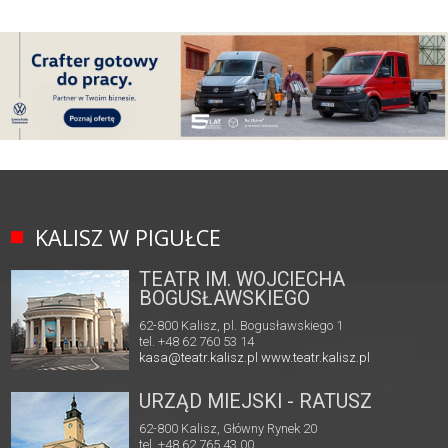
KALISZ W PIGUŁCE
TEATR IM. WOJCIECHA
BOGUSŁAWSKIEGO
62-800 Kalisz, pl. Bogusławskiego 1
tel. +48 62 760 53 14
kasa@teatr.kalisz.pl
www.teatr.kalisz.pl
URZĄD MIEJSKI - RATUSZ
62-800 Kalisz, Główny Rynek 20
tel. +48 62 765 43 00