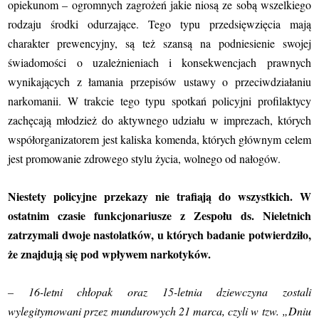
opiekunom – ogromnych zagrożeń jakie niosą ze sobą wszelkiego
rodzaju środki odurzające. Tego typu przedsięwzięcia mają
charakter prewencyjny, są też szansą na podniesienie swojej
świadomości o uzależnieniach i konsekwencjach prawnych
wynikających z ł
amania przepisów ustawy
o przeciwdziałaniu
narkomanii.
W trakcie tego typu spotkań policyjni profilaktycy
zachęcają młodzież do aktywnego udziału w imprezach, których
współorganizatorem jest kaliska komenda, których głównym celem
jest promowanie zdrowego stylu życia, wolnego od nałogów.
Niestety policyjne przekazy nie trafiają do wszystkich. W
ostatnim czasie funkcjonariusze z Zespołu ds. Nieletnich
zatrzymali dwoje nastolatków, u których badanie potwierdziło,
że znajdują się pod wpływem narkotyków.
– 16-letni chłopak oraz 15-letnia dziewczyna zostali
wylegitymowani przez mundurowych 21 marca, czyli w tzw. „Dniu