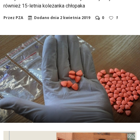
również 15-letnia koleżanka chłopaka
Przez
PZA
Dodano dnia
2 kwietnia 2019
0
1