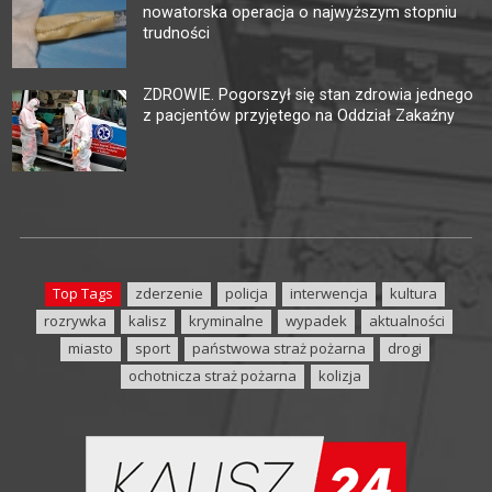
nowatorska operacja o najwyższym stopniu
trudności
ZDROWIE. Pogorszył się stan zdrowia jednego
z pacjentów przyjętego na Oddział Zakaźny
Top Tags
zderzenie
policja
interwencja
kultura
rozrywka
kalisz
kryminalne
wypadek
aktualności
miasto
sport
państwowa straż pożarna
drogi
ochotnicza straż pożarna
kolizja