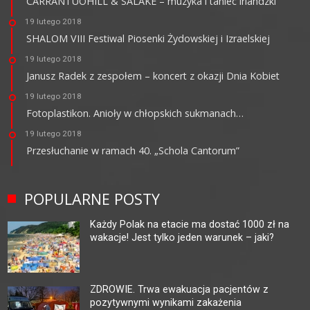
CARRANTUOHILL & SALAKE – muzyka i taniec irlandzki
19 lutego 2018
SHALOM VIII Festiwal Piosenki Żydowskiej i Izraelskiej
19 lutego 2018
Janusz Radek z zespołem – koncert z okazji Dnia Kobiet
19 lutego 2018
Fotoplastikon. Anioły w chłopskich sukmanach…
19 lutego 2018
Przesłuchanie w ramach 40. „Schola Cantorum”
POPULARNE POSTY
Każdy Polak na etacie ma dostać 1000 zł na
wakacje! Jest tylko jeden warunek – jaki?
ZDROWIE. Trwa ewakuacja pacjentów z
pozytywnymi wynikami zakażenia