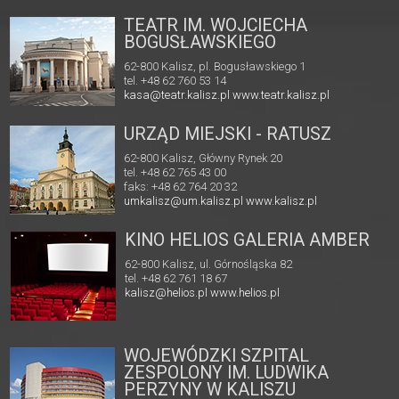
TEATR IM. WOJCIECHA
BOGUSŁAWSKIEGO
62-800 Kalisz, pl. Bogusławskiego 1
tel. +48 62 760 53 14
kasa@teatr.kalisz.pl
www.teatr.kalisz.pl
URZĄD MIEJSKI - RATUSZ
62-800 Kalisz, Główny Rynek 20
tel. +48 62 765 43 00
faks: +48 62 764 20 32
umkalisz@um.kalisz.pl
www.kalisz.pl
KINO HELIOS GALERIA AMBER
62-800 Kalisz, ul. Górnośląska 82
tel. +48 62 761 18 67
kalisz@helios.pl
www.helios.pl
WOJEWÓDZKI SZPITAL
ZESPOLONY IM. LUDWIKA
PERZYNY W KALISZU