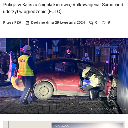
Policja w Kaliszu ścigała kierowcę Volkswagena! Samochód
uderzył w ogrodzenie [FOTO]
Przez
PZA
Dodano dnia
29 kwietnia 2024
0
0
FOT. PZA / KALISZ24 INFO