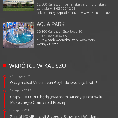
62-800 Kalisz, ul. Poznańska 79, ul. Toruńska 7
centrala +48 62 765 12 51
sekretariat@szpital.kalisz.pl
www.szpital.kalisz.pl
AQUA PARK
62-800 Kalisz, ul. Sportowa 10
tel. +48 62 598 67 09
biuro@park-wodny.kalisz.pl
www.park-
wodny.kalisz.pl
WKRÓTCE W KALISZU
27 lutego 2021
O czym pisał Vincent van Gogh do swojego brata?
3 sierpnia 2018
Grupy IRA i CREE będą gwiazdami XII edycji Festiwalu
Muzycznego Gramy nad Prosną
3 sierpnia 2018
Zespół KOMBII, czyli Grzegorz Skawiński i Waldemar