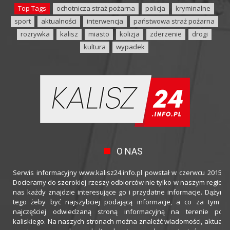
Top Tags
ochotnicza straż pożarna
policja
kryminalne
sport
aktualności
interwencja
państwowa straż pożarna
rozrywka
kalisz
miasto
kolizja
zderzenie
drogi
kultura
wypadek
O NAS
Serwis informacyjny www.kalisz24.info.pl powstał w czerwcu 2015 ro
Docieramy do szerokiej rzeszy odbiorców nie tylko w naszym regioni
nas każdy znajdzie interesujące go i przydatne informacje. Dążymy
tego żeby być najszybciej podającą informacje, a co za tym idz
najczęściej odwiedzaną stroną informacyjną na terenie powi
kaliskiego. Na naszych stronach można znaleźć wiadomości, aktualno