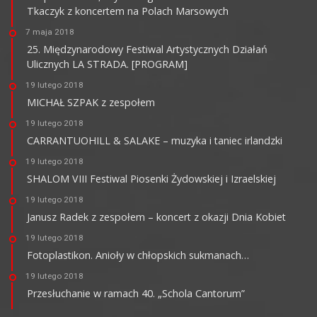
Tkaczyk z koncertem na Polach Marsowych
7 maja 2018
25. Międzynarodowy Festiwal Artystycznych Działań
Ulicznych LA STRADA. [PROGRAM]
19 lutego 2018
MICHAŁ SZPAK z zespołem
19 lutego 2018
CARRANTUOHILL & SALAKE – muzyka i taniec irlandzki
19 lutego 2018
SHALOM VIII Festiwal Piosenki Żydowskiej i Izraelskiej
19 lutego 2018
Janusz Radek z zespołem – koncert z okazji Dnia Kobiet
19 lutego 2018
Fotoplastikon. Anioły w chłopskich sukmanach…
19 lutego 2018
Przesłuchanie w ramach 40. „Schola Cantorum”