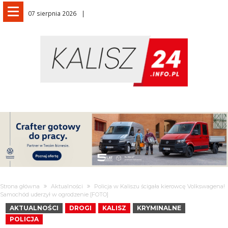
07 sierpnia 2026
Strona główna
Aktualności
Policja w Kaliszu ścigała kierowcę Volkswagena!
Samochód uderzył w ogrodzenie [FOTO]
AKTUALNOŚCI
DROGI
KALISZ
KRYMINALNE
POLICJA