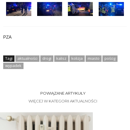
PZA
Tagi
aktualności
drogi
kalisz
kolizja
miasto
pościg
wypadek
POWIĄZANE ARTYKUŁY
WIĘCEJ W KATEGORII AKTUALNOŚCI