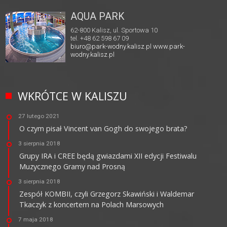
AQUA PARK
62-800 Kalisz, ul. Sportowa 10
tel. +48 62 598 67 09
biuro@park-wodny.kalisz.pl
www.park-
wodny.kalisz.pl
WKRÓTCE W KALISZU
27 lutego 2021
O czym pisał Vincent van Gogh do swojego brata?
3 sierpnia 2018
Grupy IRA i CREE będą gwiazdami XII edycji Festiwalu
Muzycznego Gramy nad Prosną
3 sierpnia 2018
Zespół KOMBII, czyli Grzegorz Skawiński i Waldemar
Tkaczyk z koncertem na Polach Marsowych
7 maja 2018