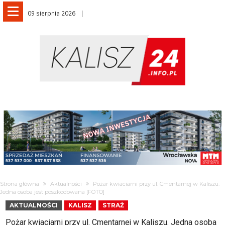
09 sierpnia 2026
Strona główna
Aktualności
Pożar kwiaciarni przy ul. Cmentarnej w Kaliszu.
Jedna osoba jest poszkodowana [FOTO]
AKTUALNOŚCI
KALISZ
STRAŻ
Pożar kwiaciarni przy ul. Cmentarnej w Kaliszu. Jedna osoba