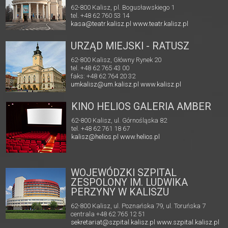
62-800 Kalisz, pl. Bogusławskiego 1
tel. +48 62 760 53 14
kasa@teatr.kalisz.pl
www.teatr.kalisz.pl
URZĄD MIEJSKI - RATUSZ
62-800 Kalisz, Główny Rynek 20
tel. +48 62 765 43 00
faks: +48 62 764 20 32
umkalisz@um.kalisz.pl
www.kalisz.pl
KINO HELIOS GALERIA AMBER
62-800 Kalisz, ul. Górnośląska 82
tel. +48 62 761 18 67
kalisz@helios.pl
www.helios.pl
WOJEWÓDZKI SZPITAL
ZESPOLONY IM. LUDWIKA
PERZYNY W KALISZU
62-800 Kalisz, ul. Poznańska 79, ul. Toruńska 7
centrala +48 62 765 12 51
sekretariat@szpital.kalisz.pl
www.szpital.kalisz.pl