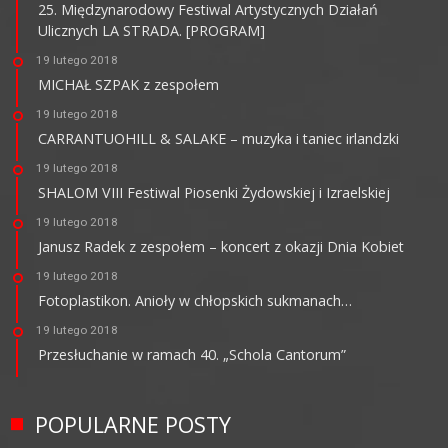
25. Międzynarodowy Festiwal Artystycznych Działań
Ulicznych LA STRADA. [PROGRAM]
19 lutego 2018
MICHAŁ SZPAK z zespołem
19 lutego 2018
CARRANTUOHILL & SALAKE – muzyka i taniec irlandzki
19 lutego 2018
SHALOM VIII Festiwal Piosenki Żydowskiej i Izraelskiej
19 lutego 2018
Janusz Radek z zespołem – koncert z okazji Dnia Kobiet
19 lutego 2018
Fotoplastikon. Anioły w chłopskich sukmanach…
19 lutego 2018
Przesłuchanie w ramach 40. „Schola Cantorum”
POPULARNE POSTY