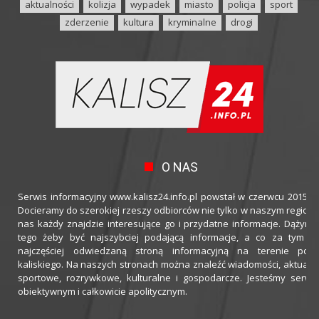
aktualności
kolizja
wypadek
miasto
policja
sport
zderzenie
kultura
kryminalne
drogi
O NAS
Serwis informacyjny www.kalisz24.info.pl powstał w czerwcu 2015 ro
Docieramy do szerokiej rzeszy odbiorców nie tylko w naszym regioni
nas każdy znajdzie interesujące go i przydatne informacje. Dążymy
tego żeby być najszybciej podającą informacje, a co za tym idz
najczęściej odwiedzaną stroną informacyjną na terenie powi
kaliskiego. Na naszych stronach można znaleźć wiadomości, aktualno
sportowe, rozrywkowe, kulturalne i gospodarcze. Jesteśmy serwi
obiektywnym i całkowicie apolitycznym.