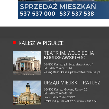
KALISZ W PIGUŁCE
TEATR IM. WOJCIECHA
BOGUSŁAWSKIEGO
62-800 Kalisz, pl. Bogusławskiego 1
tel. +48 62 760 53 14
kasa@teatr.kalisz.pl
www.teatr.kalisz.pl
URZĄD MIEJSKI - RATUSZ
62-800 Kalisz, Główny Rynek 20
tel. +48 62 765 43 00
faks: +48 62 764 20 32
umkalisz@um.kalisz.pl
www.kalisz.pl