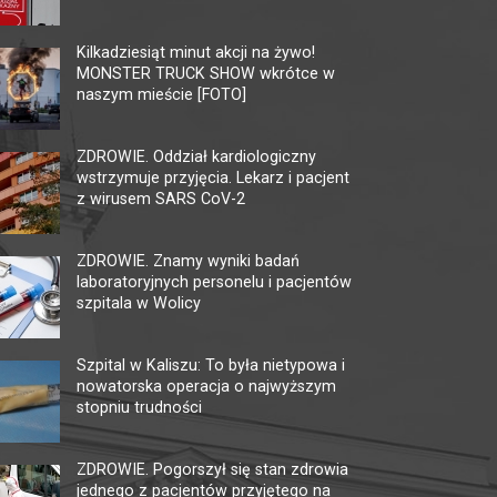
KINO HELIOS GALERIA
MU
AMBER
TĘ
Kilkadziesiąt minut akcji na żywo!
MONSTER TRUCK SHOW wkrótce w
62-800 Kalisz, ul. Górnośląska 82
62-80
naszym mieście [FOTO]
tel. +48 62 761 18 67
tel. 
kalisz@helios.pl
www.helios.pl
multi
ZDROWIE. Oddział kardiologiczny
wstrzymuje przyjęcia. Lekarz i pacjent
z wirusem SARS CoV-2
ZDROWIE. Znamy wyniki badań
laboratoryjnych personelu i pacjentów
szpitala w Wolicy
Szpital w Kaliszu: To była nietypowa i
nowatorska operacja o najwyższym
stopniu trudności
ZDROWIE. Pogorszył się stan zdrowia
jednego z pacjentów przyjętego na