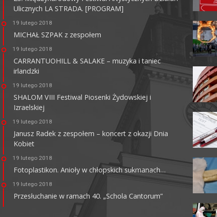
Ulicznych LA STRADA. [PROGRAM]
KINO CENTRUM
19 lutego 2018
62-800 Kalisz, ul. Łazienna 6
MICHAŁ SZPAK z zespołem
tel. +48 62 765 25 01
faks. +48 62 767 23 18
19 lutego 2018
ckis@ckis.kalisz.pl
ckis.kalisz.pl/
CARRANTUOHILL & SALAKE – muzyka i taniec
irlandzki
19 lutego 2018
SHALOM VIII Festiwal Piosenki Żydowskiej i
Izraelskiej
19 lutego 2018
Janusz Radek z zespołem – koncert z okazji Dnia
Kobiet
19 lutego 2018
Fotoplastikon. Anioły w chłopskich sukmanach…
19 lutego 2018
Przesłuchanie w ramach 40. „Schola Cantorum”