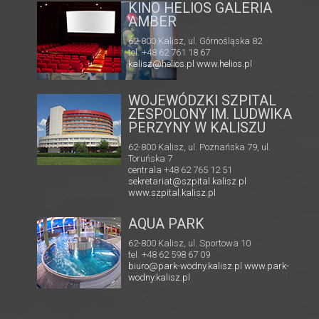
MULTIKINO GALERIA
RIA
TĘCZA
62-800 Kalisz, ul. 3 Maja 1
tel. + 48 41 267 23 84
 82
multikino.pl
l
WOJEWÓDZKI SZPITAL
ZESPOLONY IM. LUDWIKA
PERZYNY W KALISZU
62-800 Kalisz, ul. Poznańska 79, ul.
Toruńska 7
centrala +48 62 765 12 51
sekretariat@szpital.kalisz.pl
www.szpital.kalisz.pl
AQUA PARK
62-800 Kalisz, ul. Sportowa 10
tel. +48 62 598 67 09
biuro@park-wodny.kalisz.pl
www.park-
wodny.kalisz.pl