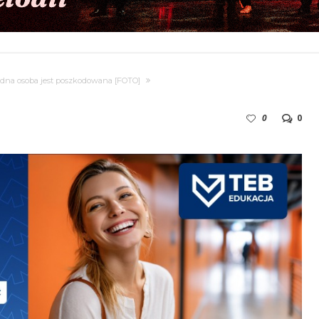
Jedna osoba jest poszkodowana [FOTO]
0
0