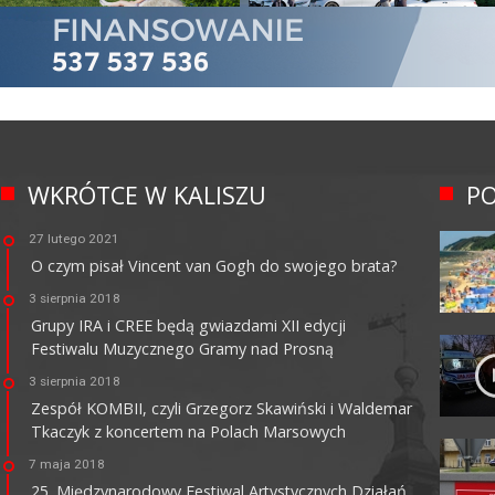
WKRÓTCE W KALISZU
PO
27 lutego 2021
O czym pisał Vincent van Gogh do swojego brata?
3 sierpnia 2018
Grupy IRA i CREE będą gwiazdami XII edycji
Festiwalu Muzycznego Gramy nad Prosną
3 sierpnia 2018
Zespół KOMBII, czyli Grzegorz Skawiński i Waldemar
Tkaczyk z koncertem na Polach Marsowych
7 maja 2018
25. Międzynarodowy Festiwal Artystycznych Działań