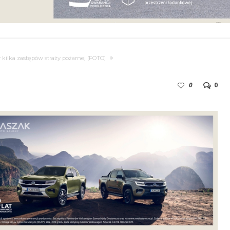
 kilka zastępów straży pożarnej [FOTO]
0
0