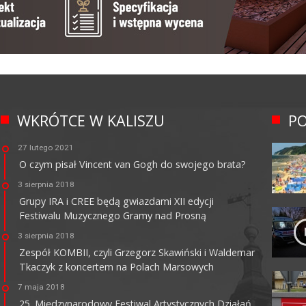
WKRÓTCE W KALISZU
PO
27 lutego 2021
O czym pisał Vincent van Gogh do swojego brata?
3 sierpnia 2018
Grupy IRA i CREE będą gwiazdami XII edycji
Festiwalu Muzycznego Gramy nad Prosną
3 sierpnia 2018
Zespół KOMBII, czyli Grzegorz Skawiński i Waldemar
Tkaczyk z koncertem na Polach Marsowych
7 maja 2018
25. Międzynarodowy Festiwal Artystycznych Działań