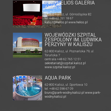
MULTIKINO GALERIA
RIA
TĘCZA
62-800 Kalisz, ul. 3 Maja 1
tel. + 48 41 267 23 84
 82
multikino.pl
l
WOJEWÓDZKI SZPITAL
ZESPOLONY IM. LUDWIKA
PERZYNY W KALISZU
62-800 Kalisz, ul. Poznańska 79, ul.
Toruńska 7
centrala +48 62 765 12 51
sekretariat@szpital.kalisz.pl
www.szpital.kalisz.pl
AQUA PARK
62-800 Kalisz, ul. Sportowa 10
tel. +48 62 598 67 09
biuro@park-wodny.kalisz.pl
www.park-
wodny.kalisz.pl