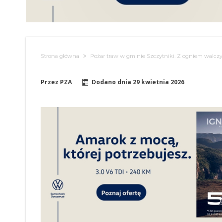
Strona główna
Pożar traw w gminie Szczytniki. Z ogniem walczy
Przez
PZA
Dodano dnia
29 kwietnia 2026