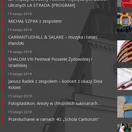
Ulicznych LA STRADA. [PROGRAM]
KINO CENTRUM
19 lutego 2018
62-800 Kalisz, ul. Łazienna 6
MICHAŁ SZPAK z zespołem
tel. +48 62 765 25 01
faks. +48 62 767 23 18
19 lutego 2018
ckis@ckis.kalisz.pl
ckis.kalisz.pl/
CARRANTUOHILL & SALAKE – muzyka i taniec
irlandzki
19 lutego 2018
SHALOM VIII Festiwal Piosenki Żydowskiej i
Izraelskiej
19 lutego 2018
Janusz Radek z zespołem – koncert z okazji Dnia
Kobiet
19 lutego 2018
Fotoplastikon. Anioły w chłopskich sukmanach…
19 lutego 2018
Przesłuchanie w ramach 40. „Schola Cantorum”