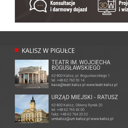
KALISZ W PIGUŁCE
TEATR IM. WOJCIECHA
BOGUSŁAWSKIEGO
62-800 Kalisz, pl. Bogusławskiego 1
tel. +48 62 760 53 14
kasa@teatr.kalisz.pl
www.teatr.kalisz.pl
URZĄD MIEJSKI - RATUSZ
62-800 Kalisz, Główny Rynek 20
tel. +48 62 765 43 00
faks: +48 62 764 20 32
umkalisz@um.kalisz.pl
www.kalisz.pl