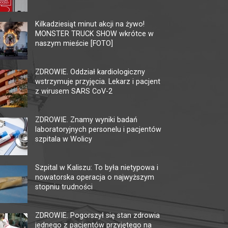
KINO HELIOS GALERIA
MU
AMBER
TĘ
Kilkadziesiąt minut akcji na żywo!
MONSTER TRUCK SHOW wkrótce w
62-800 Kalisz, ul. Górnośląska 82
62-80
naszym mieście [FOTO]
tel. +48 62 761 18 67
tel. 
kalisz@helios.pl
www.helios.pl
multi
ZDROWIE. Oddział kardiologiczny
wstrzymuje przyjęcia. Lekarz i pacjent
z wirusem SARS CoV-2
ZDROWIE. Znamy wyniki badań
laboratoryjnych personelu i pacjentów
szpitala w Wolicy
Szpital w Kaliszu: To była nietypowa i
nowatorska operacja o najwyższym
stopniu trudności
ZDROWIE. Pogorszył się stan zdrowia
jednego z pacjentów przyjętego na