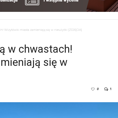
! Wizytówki miasta zamieniają się w nieużytki [ZDJĘCIA]
ną w chwastach!
mieniają się w
0
1