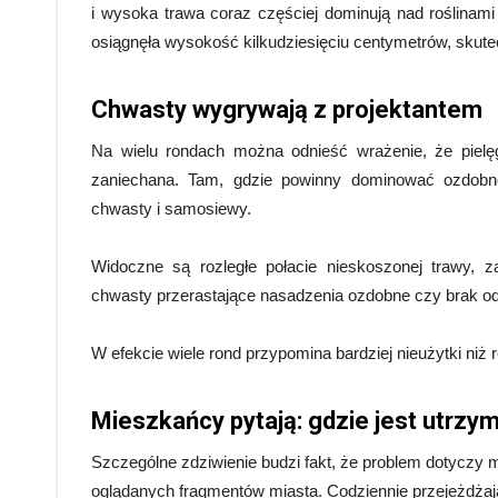
i wysoka trawa coraz częściej dominują nad roślinami
osiągnęła wysokość kilkudziesięciu centymetrów, skut
Chwasty wygrywają z projektantem
Na wielu rondach można odnieść wrażenie, że pielęg
zaniechana. Tam, gdzie powinny dominować ozdobne 
chwasty i samosiewy.
Widoczne są rozległe połacie nieskoszonej trawy,
chwasty przerastające nasadzenia ozdobne czy brak od
W efekcie wiele rond przypomina bardziej nieużytki niż 
Mieszkańcy pytają: gdzie jest utrzym
Szczególne zdziwienie budzi fakt, że problem dotyczy m
oglądanych fragmentów miasta. Codziennie przejeżdżają