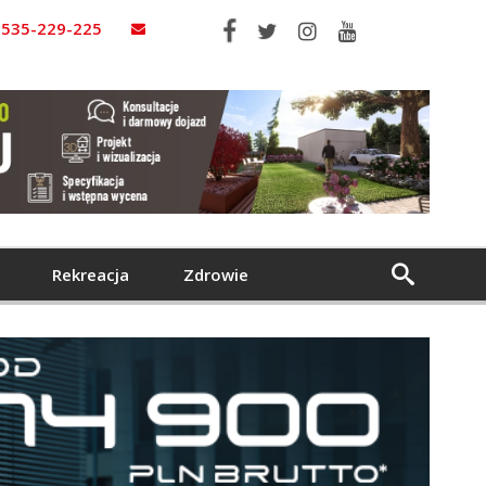
535-229-225
Rekreacja
Zdrowie