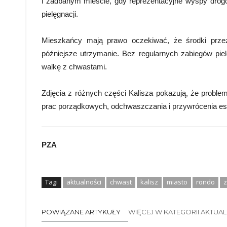
i zadbanym mieście, gdy reprezentacyjne wyspy drog
pielęgnacji.
Mieszkańcy mają prawo oczekiwać, że środki przez
późniejsze utrzymanie. Bez regularnych zabiegów pie
walkę z chwastami.
Zdjęcia z różnych części Kalisza pokazują, że probl
prac porządkowych, odchwaszczania i przywrócenia es
PZA
Tagi
aktualności
chwast
kalisz
miasto
rondo
z
POWIĄZANE ARTYKUŁY
WIĘCEJ W KATEGORII AKTUA