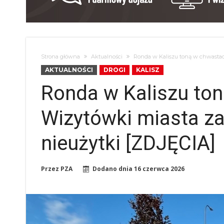
Strona główna
Aktualności
Ronda w Kaliszu toną w chwastach
AKTUALNOŚCI
DROGI
KALISZ
Ronda w Kaliszu to
Wizytówki miasta za
nieużytki [ZDJĘCIA]
Przez
PZA
Dodano dnia
16 czerwca 2026