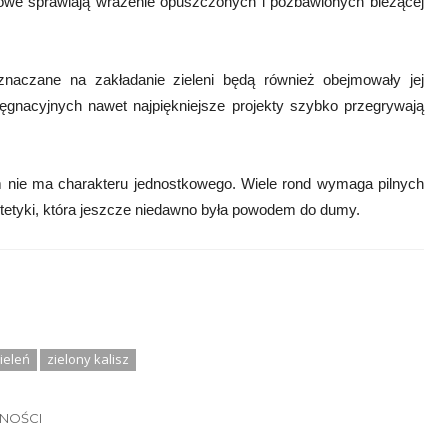
owe sprawiają wrażenie opuszczonych i pozbawionych bieżącej
naczane na zakładanie zieleni będą również obejmowały jej
lęgnacyjnych nawet najpiękniejsze projekty szybko przegrywają
em nie ma charakteru jednostkowego. Wiele rond wymaga pilnych
tetyki, która jeszcze niedawno była powodem do dumy.
ieleń
zielony kalisz
LNOŚCI