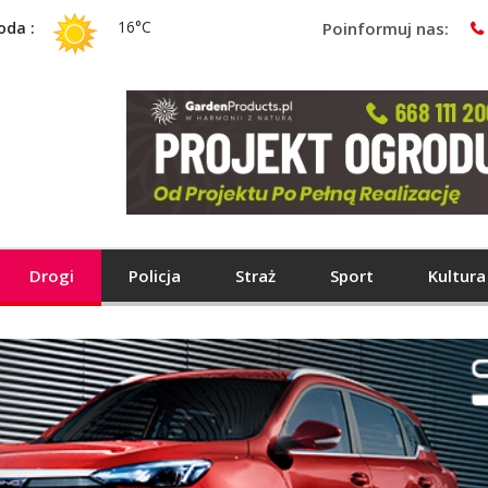
16°C
oda :
Poinformuj nas:
Drogi
Policja
Straż
Sport
Kultura