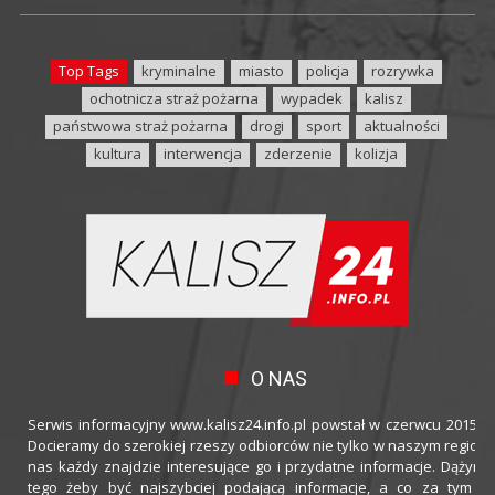
Top Tags
kryminalne
miasto
policja
rozrywka
ochotnicza straż pożarna
wypadek
kalisz
państwowa straż pożarna
drogi
sport
aktualności
kultura
interwencja
zderzenie
kolizja
O NAS
Serwis informacyjny www.kalisz24.info.pl powstał w czerwcu 2015 ro
Docieramy do szerokiej rzeszy odbiorców nie tylko w naszym regioni
nas każdy znajdzie interesujące go i przydatne informacje. Dążymy
tego żeby być najszybciej podającą informacje, a co za tym idz