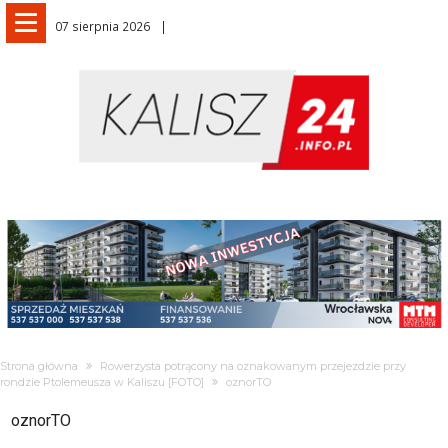
07 sierpnia 2026
Strona główna
Rowerzysta potrącony na oznakowanym przejezdzie przy
rondzie Ptolemeusza w Kaliszu [FOTO]
oznorTO
oznorTO