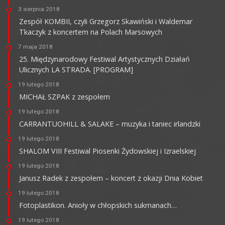
3 sierpnia 2018
Zespół KOMBII, czyli Grzegorz Skawiński i Waldemar
Tkaczyk z koncertem na Polach Marsowych
7 maja 2018
25. Międzynarodowy Festiwal Artystycznych Działań
Ulicznych LA STRADA. [PROGRAM]
19 lutego 2018
MICHAŁ SZPAK z zespołem
19 lutego 2018
CARRANTUOHILL & SALAKE – muzyka i taniec irlandzki
19 lutego 2018
SHALOM VIII Festiwal Piosenki Żydowskiej i Izraelskiej
19 lutego 2018
Janusz Radek z zespołem – koncert z okazji Dnia Kobiet
19 lutego 2018
Fotoplastikon. Anioły w chłopskich sukmanach…
19 lutego 2018