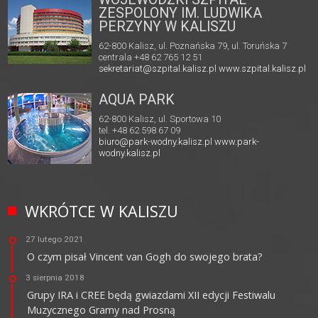
ZESPOLONY IM. LUDWIKA
PERZYNY W KALISZU
62-800 Kalisz, ul. Poznańska 79, ul. Toruńska 7
centrala +48 62 765 12 51
sekretariat@szpital.kalisz.pl
www.szpital.kalisz.pl
AQUA PARK
62-800 Kalisz, ul. Sportowa 10
tel. +48 62 598 67 09
biuro@park-wodny.kalisz.pl
www.park-
wodny.kalisz.pl
WKRÓTCE W KALISZU
27 lutego 2021
O czym pisał Vincent van Gogh do swojego brata?
3 sierpnia 2018
Grupy IRA i CREE będą gwiazdami XII edycji Festiwalu
Muzycznego Gramy nad Prosną