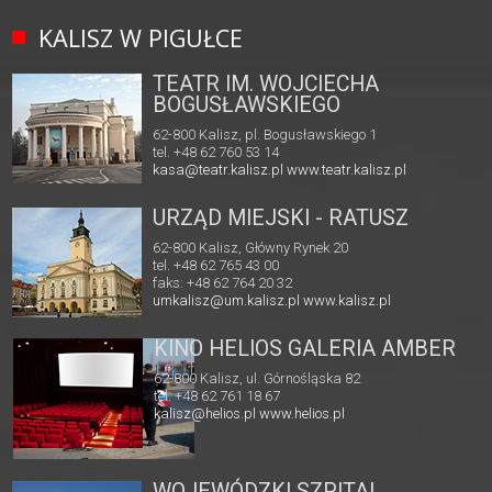
KALISZ W PIGUŁCE
TEATR IM. WOJCIECHA
BOGUSŁAWSKIEGO
62-800 Kalisz, pl. Bogusławskiego 1
tel. +48 62 760 53 14
kasa@teatr.kalisz.pl
www.teatr.kalisz.pl
URZĄD MIEJSKI - RATUSZ
62-800 Kalisz, Główny Rynek 20
tel. +48 62 765 43 00
faks: +48 62 764 20 32
umkalisz@um.kalisz.pl
www.kalisz.pl
KINO HELIOS GALERIA AMBER
62-800 Kalisz, ul. Górnośląska 82
tel. +48 62 761 18 67
kalisz@helios.pl
www.helios.pl
WOJEWÓDZKI SZPITAL