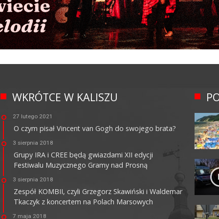
WKRÓTCE W KALISZU
PO
27 lutego 2021
O czym pisał Vincent van Gogh do swojego brata?
3 sierpnia 2018
Grupy IRA i CREE będą gwiazdami XII edycji
Festiwalu Muzycznego Gramy nad Prosną
3 sierpnia 2018
Zespół KOMBII, czyli Grzegorz Skawiński i Waldemar
Tkaczyk z koncertem na Polach Marsowych
7 maja 2018