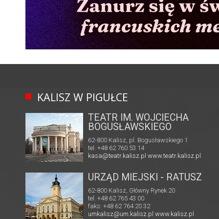
KALISZ W PIGUŁCE
TEATR IM. WOJCIECHA
BOGUSŁAWSKIEGO
62-800 Kalisz, pl. Bogusławskiego 1
tel. +48 62 760 53 14
kasa@teatr.kalisz.pl
www.teatr.kalisz.pl
URZĄD MIEJSKI - RATUSZ
62-800 Kalisz, Główny Rynek 20
tel. +48 62 765 43 00
faks: +48 62 764 20 32
umkalisz@um.kalisz.pl
www.kalisz.pl