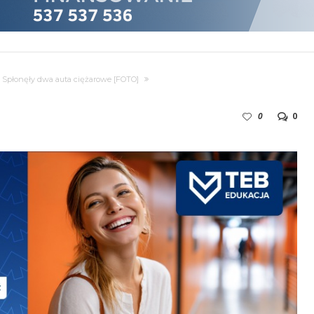
zu. Spłonęły dwa auta ciężarowe [FOTO]
0
0