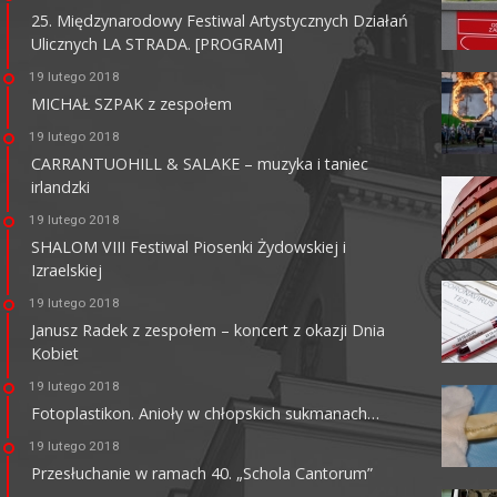
25. Międzynarodowy Festiwal Artystycznych Działań
Ulicznych LA STRADA. [PROGRAM]
KINO HELIOS GALERIA
AMBER
19 lutego 2018
MICHAŁ SZPAK z zespołem
62-800 Kalisz, ul. Górnośląska 82
tel. +48 62 761 18 67
19 lutego 2018
kalisz@helios.pl
www.helios.pl
CARRANTUOHILL & SALAKE – muzyka i taniec
irlandzki
19 lutego 2018
SHALOM VIII Festiwal Piosenki Żydowskiej i
Izraelskiej
19 lutego 2018
Janusz Radek z zespołem – koncert z okazji Dnia
Kobiet
19 lutego 2018
Fotoplastikon. Anioły w chłopskich sukmanach…
19 lutego 2018
Przesłuchanie w ramach 40. „Schola Cantorum”