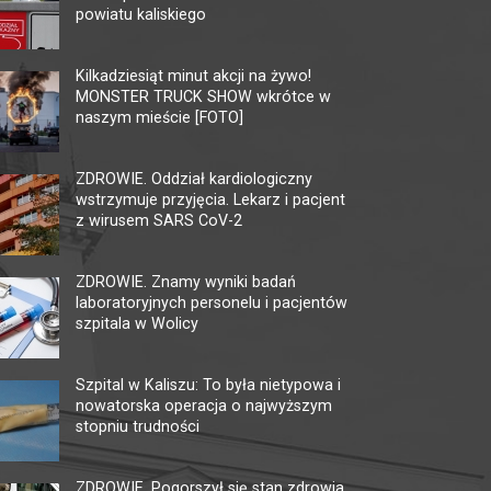
powiatu kaliskiego
MULTIKINO GALERIA
KI
TĘCZA
Kilkadziesiąt minut akcji na żywo!
62-80
MONSTER TRUCK SHOW wkrótce w
tel. 
62-800 Kalisz, ul. 3 Maja 1
naszym mieście [FOTO]
faks.
tel. + 48 41 267 23 84
ckis@
multikino.pl
ZDROWIE. Oddział kardiologiczny
wstrzymuje przyjęcia. Lekarz i pacjent
z wirusem SARS CoV-2
ZDROWIE. Znamy wyniki badań
laboratoryjnych personelu i pacjentów
szpitala w Wolicy
Szpital w Kaliszu: To była nietypowa i
nowatorska operacja o najwyższym
stopniu trudności
ZDROWIE. Pogorszył się stan zdrowia