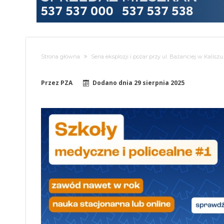
Strona główna
Seria eksplozji i pożar przy ul. Bażanciej w Kalis
Przez
PZA
Dodano dnia
29 sierpnia 2025