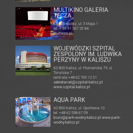
KINO CENTRUM
A
62-800 Kalisz, ul. Łazienna 6
tel. +48 62 765 25 01
faks. +48 62 767 23 18
ckis@ckis.kalisz.pl
ckis.kalisz.pl/
WOJEWÓDZKI SZPITAL
ZESPOLONY IM. LUDWIKA
PERZYNY W KALISZU
62-800 Kalisz, ul. Poznańska 79, ul.
Toruńska 7
centrala +48 62 765 12 51
sekretariat@szpital.kalisz.pl
www.szpital.kalisz.pl
AQUA PARK
62-800 Kalisz, ul. Sportowa 10
tel. +48 62 598 67 09
biuro@park-wodny.kalisz.pl
www.park-
wodny.kalisz.pl