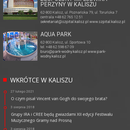
PERZYNY W KALISZU
62-800 Kalisz, ul. Poznańska 79, ul. Toruńska 7
centrala +48 62 765 12 51
sekretariat@szpital.kalisz.pl
www.szpital.kalisz.pl
AQUA PARK
62-800 Kalisz, ul. Sportowa 10
tel. +48 62 598 67 09
biuro@park-wodny.kalisz.pl
www.park-
wodny.kalisz.pl
WKRÓTCE W KALISZU
27 lutego 2021
O czym pisał Vincent van Gogh do swojego brata?
3 sierpnia 2018
Grupy IRA i CREE będą gwiazdami XII edycji Festiwalu
Muzycznego Gramy nad Prosną
3 sierpnia 2018