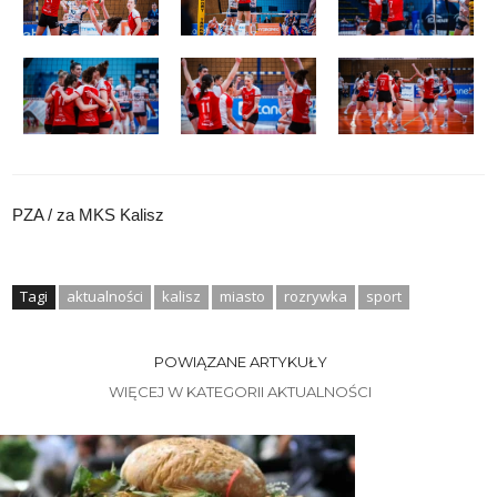
PZA / za MKS Kalisz
Tagi
aktualności
kalisz
miasto
rozrywka
sport
POWIĄZANE ARTYKUŁY
WIĘCEJ W KATEGORII AKTUALNOŚCI