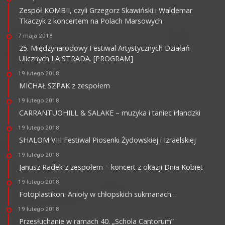
Zespół KOMBII, czyli Grzegorz Skawiński i Waldemar
Tkaczyk z koncertem na Polach Marsowych
7 maja 2018
25. Międzynarodowy Festiwal Artystycznych Działań
Ulicznych LA STRADA. [PROGRAM]
19 lutego 2018
MICHAŁ SZPAK z zespołem
19 lutego 2018
CARRANTUOHILL & SALAKE – muzyka i taniec irlandzki
19 lutego 2018
SHALOM VIII Festiwal Piosenki Żydowskiej i Izraelskiej
19 lutego 2018
Janusz Radek z zespołem – koncert z okazji Dnia Kobiet
19 lutego 2018
Fotoplastikon. Anioły w chłopskich sukmanach…
19 lutego 2018
Przesłuchanie w ramach 40. „Schola Cantorum”