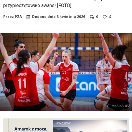
przypieczętowało awans! [FOTO]
Przez
PZA
Dodano dnia
3 kwietnia 2026
0
0
FOT. MKS KALISZ