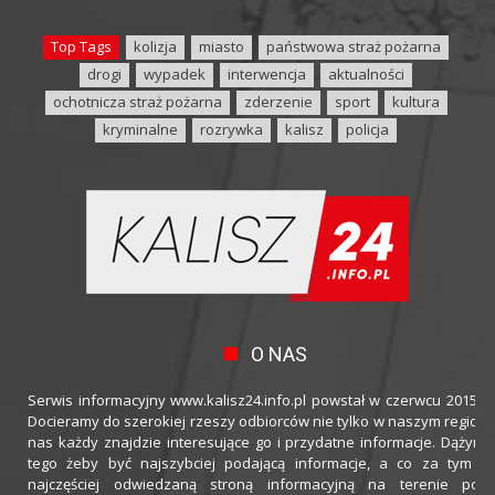
Top Tags
kolizja
miasto
państwowa straż pożarna
drogi
wypadek
interwencja
aktualności
ochotnicza straż pożarna
zderzenie
sport
kultura
kryminalne
rozrywka
kalisz
policja
O NAS
Serwis informacyjny www.kalisz24.info.pl powstał w czerwcu 2015 ro
Docieramy do szerokiej rzeszy odbiorców nie tylko w naszym regioni
nas każdy znajdzie interesujące go i przydatne informacje. Dążymy
tego żeby być najszybciej podającą informacje, a co za tym idz
najczęściej odwiedzaną stroną informacyjną na terenie powi