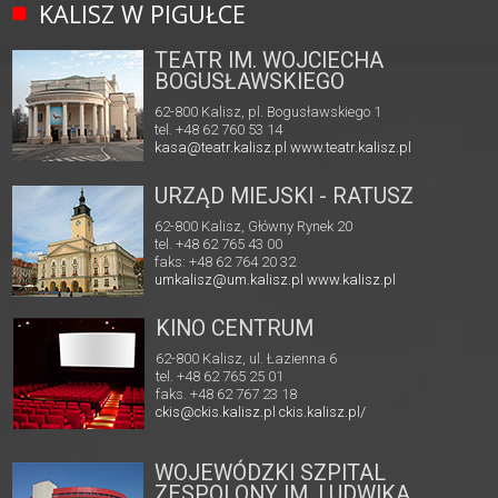
KALISZ W PIGUŁCE
TEATR IM. WOJCIECHA
BOGUSŁAWSKIEGO
62-800 Kalisz, pl. Bogusławskiego 1
tel. +48 62 760 53 14
kasa@teatr.kalisz.pl
www.teatr.kalisz.pl
URZĄD MIEJSKI - RATUSZ
62-800 Kalisz, Główny Rynek 20
tel. +48 62 765 43 00
faks: +48 62 764 20 32
umkalisz@um.kalisz.pl
www.kalisz.pl
KINO CENTRUM
62-800 Kalisz, ul. Łazienna 6
tel. +48 62 765 25 01
faks. +48 62 767 23 18
ckis@ckis.kalisz.pl
ckis.kalisz.pl/
WOJEWÓDZKI SZPITAL
ZESPOLONY IM. LUDWIKA