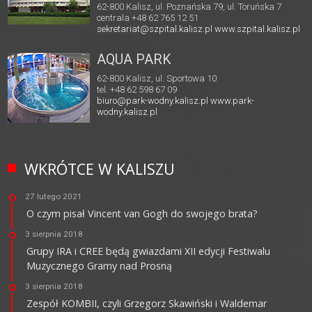
62-800 Kalisz, ul. Poznańska 79, ul. Toruńska 7
centrala +48 62 765 12 51
sekretariat@szpital.kalisz.pl
www.szpital.kalisz.pl
AQUA PARK
62-800 Kalisz, ul. Sportowa 10
tel. +48 62 598 67 09
biuro@park-wodny.kalisz.pl
www.park-
wodny.kalisz.pl
WKRÓTCE W KALISZU
27 lutego 2021
O czym pisał Vincent van Gogh do swojego brata?
3 sierpnia 2018
Grupy IRA i CREE będą gwiazdami XII edycji Festiwalu
Muzycznego Gramy nad Prosną
3 sierpnia 2018
Zespół KOMBII, czyli Grzegorz Skawiński i Waldemar