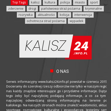
Top Tags
kalisz
kultura
policja
miasto
sport
zderzenie
drogi
państwowa straż pożarna
kryminalne
rozrywka
aktualności
kolizja
interwencja
ochotnicza straż pożarna
wypadek
O NAS
Serwis informacyjny www.kalisz24.info.pl powstał w czerwcu 2015 ro
Docieramy do szerokiej rzeszy odbiorców nie tylko w naszym regioni
nas każdy znajdzie interesujące go i przydatne informacje. Dążymy
tego żeby być najszybciej podającą informacje, a co za tym idz
najczęściej odwiedzaną stroną informacyjną na terenie powi
kaliskiego. Na naszych stronach można znaleźć wiadomości, aktualno
sportowe, rozrywkowe, kulturalne i gospodarcze. Jesteśmy serwi