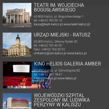
TEATR IM. WOJCIECHA
BOGUSŁAWSKIEGO
62-800 Kalisz, pl. Bogusławskiego 1
tel. +48 62 760 53 14
kasa@teatr.kalisz.pl
www.teatr.kalisz.pl
URZĄD MIEJSKI - RATUSZ
62-800 Kalisz, Główny Rynek 20
tel. +48 62 765 43 00
faks: +48 62 764 20 32
umkalisz@um.kalisz.pl
www.kalisz.pl
KINO HELIOS GALERIA AMBER
62-800 Kalisz, ul. Górnośląska 82
tel. +48 62 761 18 67
kalisz@helios.pl
www.helios.pl
WOJEWÓDZKI SZPITAL
ZESPOLONY IM. LUDWIKA
PERZYNY W KALISZU