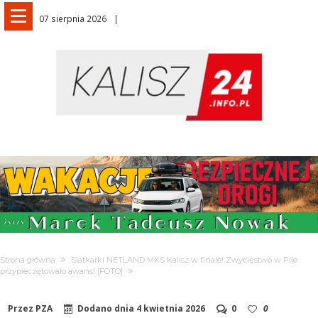
07 sierpnia 2026
Strona główna
Siatkarki NETLAND MKS Kalisz w finale! Zwycięstwo w Pile
przypieczętowało awans! [FOTO]
Przez
PZA
Dodano dnia
4 kwietnia 2026
0
0