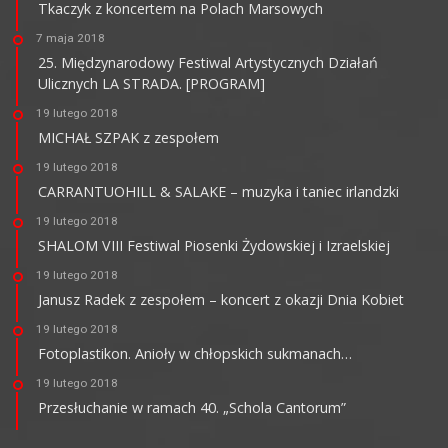
Tkaczyk z koncertem na Polach Marsowych
7 maja 2018
25. Międzynarodowy Festiwal Artystycznych Działań
Ulicznych LA STRADA. [PROGRAM]
19 lutego 2018
MICHAŁ SZPAK z zespołem
19 lutego 2018
CARRANTUOHILL & SALAKE – muzyka i taniec irlandzki
19 lutego 2018
SHALOM VIII Festiwal Piosenki Żydowskiej i Izraelskiej
19 lutego 2018
Janusz Radek z zespołem – koncert z okazji Dnia Kobiet
19 lutego 2018
Fotoplastikon. Anioły w chłopskich sukmanach…
19 lutego 2018
Przesłuchanie w ramach 40. „Schola Cantorum”