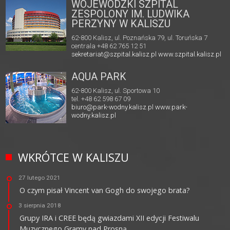
WOJEWÓDZKI SZPITAL
ZESPOLONY IM. LUDWIKA
PERZYNY W KALISZU
62-800 Kalisz, ul. Poznańska 79, ul. Toruńska 7
centrala +48 62 765 12 51
sekretariat@szpital.kalisz.pl
www.szpital.kalisz.pl
AQUA PARK
62-800 Kalisz, ul. Sportowa 10
tel. +48 62 598 67 09
biuro@park-wodny.kalisz.pl
www.park-
wodny.kalisz.pl
WKRÓTCE W KALISZU
27 lutego 2021
O czym pisał Vincent van Gogh do swojego brata?
3 sierpnia 2018
Grupy IRA i CREE będą gwiazdami XII edycji Festiwalu
Muzycznego Gramy nad Prosną