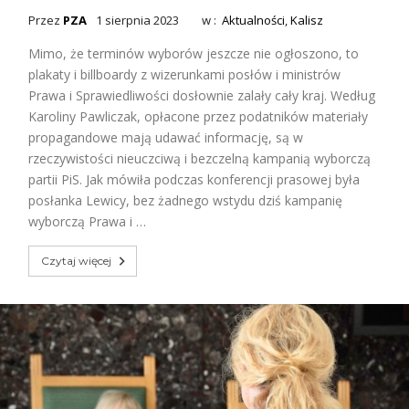
Przez
PZA
1 sierpnia 2023
w :
Aktualności
,
Kalisz
Mimo, że terminów wyborów jeszcze nie ogłoszono, to
plakaty i billboardy z wizerunkami posłów i ministrów
Prawa i Sprawiedliwości dosłownie zalały cały kraj. Według
Karoliny Pawliczak, opłacone przez podatników materiały
propagandowe mają udawać informację, są w
rzeczywistości nieuczciwą i bezczelną kampanią wyborczą
partii PiS. Jak mówiła podczas konferencji prasowej była
posłanka Lewicy, bez żadnego wstydu dziś kampanię
wyborczą Prawa i …
Czytaj więcej