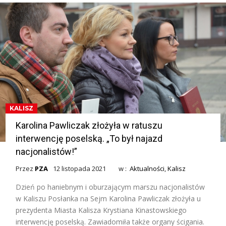
KALISZ
Karolina Pawliczak złożyła w ratuszu
interwencję poselską. „To był najazd
nacjonalistów!”
Przez
PZA
12 listopada 2021
w :
Aktualności
,
Kalisz
Dzień po haniebnym i oburzającym marszu nacjonalistów
w Kaliszu Posłanka na Sejm Karolina Pawliczak złożyła u
prezydenta Miasta Kalisza Krystiana Kinastowskiego
interwencję poselską. Zawiadomiła także organy ścigania.