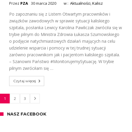
Przez
PZA
30 marca 2020
w :
Aktualności
,
Kalisz
Po zapoznaniu się z Listem Otwartym pracowników i
związków zawodowych w sprawie sytuacji kaliskiego
szpitala, posłanka Lewicy Karolina Pawliczak zwróciła się w
trybie pilnym do Ministra Zdrowia Łukasza Szumowskiego
o podjęcie natychmiastowych działań mających na celu
udzielenie wsparcia i pomocy w tej trudnej sytuacji
zarówno pracownikom jak i pacjentom kaliskiego szpitala.
– Szanowni Państwo #MonitorujemySytuację. W trybie
pilnym zwróciłam się …
Czytaj więcej
1
2
3
NASZ FACEBOOK