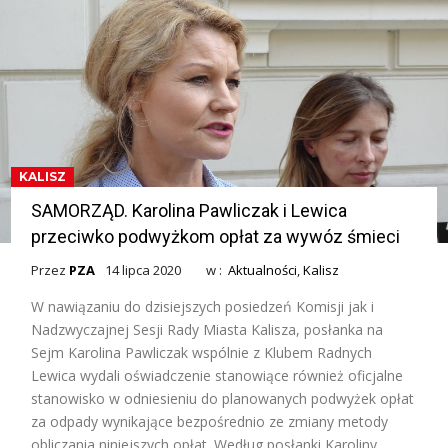
KALISZ
SAMORZĄD. Karolina Pawliczak i Lewica
przeciwko podwyżkom opłat za wywóz śmieci
Przez
PZA
14 lipca 2020
w :
Aktualności
,
Kalisz
W nawiązaniu do dzisiejszych posiedzeń Komisji jak i
Nadzwyczajnej Sesji Rady Miasta Kalisza, posłanka na
Sejm Karolina Pawliczak wspólnie z Klubem Radnych
Lewica wydali oświadczenie stanowiące również oficjalne
stanowisko w odniesieniu do planowanych podwyżek opłat
za odpady wynikające bezpośrednio ze zmiany metody
obliczania niniejszych opłat. Według posłanki Karoliny