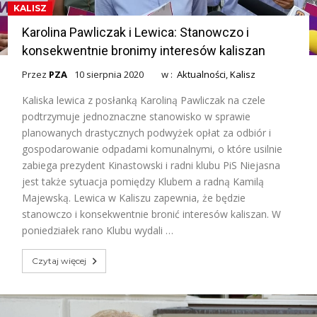
KALISZ
Karolina Pawliczak i Lewica: Stanowczo i
konsekwentnie bronimy interesów kaliszan
Przez
PZA
10 sierpnia 2020
w :
Aktualności
,
Kalisz
Kaliska lewica z posłanką Karoliną Pawliczak na czele
podtrzymuje jednoznaczne stanowisko w sprawie
planowanych drastycznych podwyżek opłat za odbiór i
gospodarowanie odpadami komunalnymi, o które usilnie
zabiega prezydent Kinastowski i radni klubu PiS Niejasna
jest także sytuacja pomiędzy Klubem a radną Kamilą
Majewską. Lewica w Kaliszu zapewnia, że będzie
stanowczo i konsekwentnie bronić interesów kaliszan. W
poniedziałek rano Klubu wydali …
Czytaj więcej