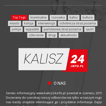
Top Tags
kryminalne
rozrywka
kalisz
kultura
miasto
kolizja
interwencja
ochotnicza straż pożarna
policja
wypadek
państwowa straż pożarna
sport
zderzenie
drogi
aktualności
O NAS
Serwis informacyjny www.kalisz24.info.pl powstał w czerwcu 2015 ro
Docieramy do szerokiej rzeszy odbiorców nie tylko w naszym regioni
nas każdy znajdzie interesujące go i przydatne informacje. Dążymy