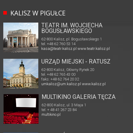
KALISZ W PIGUŁCE
TEATR IM. WOJCIECHA
BOGUSŁAWSKIEGO
62-800 Kalisz, pl. Bogusławskiego 1
tel. +48 62 760 53 14
kasa@teatr.kalisz.pl
www.teatr.kalisz.pl
URZĄD MIEJSKI - RATUSZ
62-800 Kalisz, Główny Rynek 20
tel. +48 62 765 43 00
faks: +48 62 764 20 32
umkalisz@um.kalisz.pl
www.kalisz.pl
MULTIKINO GALERIA TĘCZA
62-800 Kalisz, ul. 3 Maja 1
tel. + 48 41 267 23 84
multikino.pl