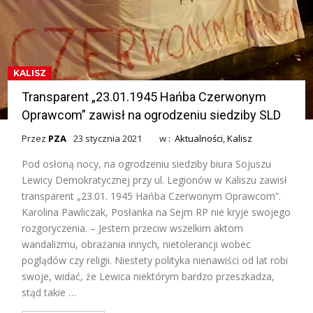
KALISZ
Transparent „23.01.1945 Hańba Czerwonym
Oprawcom” zawisł na ogrodzeniu siedziby SLD
Przez
PZA
23 stycznia 2021
w :
Aktualności
,
Kalisz
Pod osłoną nocy, na ogrodzeniu siedziby biura Sojuszu
Lewicy Demokratycznej przy ul. Legionów w Kaliszu zawisł
transparent „23.01. 1945 Hańba Czerwonym Oprawcom”.
Karolina Pawliczak, Posłanka na Sejm RP nie kryje swojego
rozgoryczenia. – Jestem przeciw wszelkim aktom
wandalizmu, obrażania innych, nietolerancji wobec
poglądów czy religii. Niestety polityka nienawiści od lat robi
swoje, widać, że Lewica niektórym bardzo przeszkadza,
stąd takie …