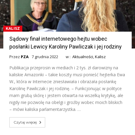
KALISZ
Sądowy finał internetowego hejtu wobec
posłanki Lewicy Karoliny Pawliczak i jej rodziny
Przez
PZA
7 grudnia 2022
w :
Aktualności
,
Kalisz
Publikacja przeprosin w mediach i 2 tys. zł darowizny na
kaliskie Amazonki – takie koszty musi ponieść hejterka Ewa
W., która w Internecie zniesławiała i obrażała posłankę
Karolinę Pawliczak i jej rodzinę. – Funkcjonując w polityce
mam grubą skórę i jestem otwarta na wszelką krytykę, ale
nigdy nie pozwolę na obelgi i groźby wobec moich bliskich
– mówi kaliska parlamentarzystka. …
Czytaj więcej