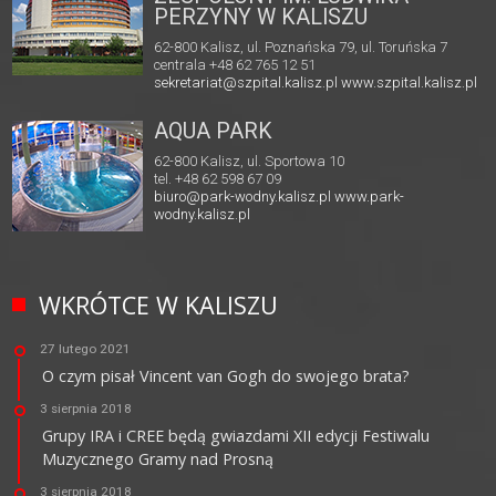
PERZYNY W KALISZU
62-800 Kalisz, ul. Poznańska 79, ul. Toruńska 7
centrala +48 62 765 12 51
sekretariat@szpital.kalisz.pl
www.szpital.kalisz.pl
AQUA PARK
62-800 Kalisz, ul. Sportowa 10
tel. +48 62 598 67 09
biuro@park-wodny.kalisz.pl
www.park-
wodny.kalisz.pl
WKRÓTCE W KALISZU
27 lutego 2021
O czym pisał Vincent van Gogh do swojego brata?
3 sierpnia 2018
Grupy IRA i CREE będą gwiazdami XII edycji Festiwalu
Muzycznego Gramy nad Prosną
3 sierpnia 2018