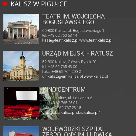
KALISZ W PIGUŁCE
TEATR IM. WOJCIECHA
BOGUSŁAWSKIEGO
62-800 Kalisz, pl. Bogusławskiego 1
tel. +48 62 760 53 14
kasa@teatr.kalisz.pl
www.teatr.kalisz.pl
URZĄD MIEJSKI - RATUSZ
62-800 Kalisz, Główny Rynek 20
tel. +48 62 765 43 00
faks: +48 62 764 20 32
umkalisz@um.kalisz.pl
www.kalisz.pl
KINO CENTRUM
62-800 Kalisz, ul. Łazienna 6
tel. +48 62 765 25 01
faks. +48 62 767 23 18
ckis@ckis.kalisz.pl
ckis.kalisz.pl/
WOJEWÓDZKI SZPITAL
ZESPOLONY IM. LUDWIKA