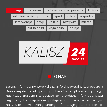
Top Tags
zderzenie
państwowa straż pożarna
kultura
ochotnicza straż pożarna
sport
kalisz
wypadek
interwencja
drogi
kolizja
rozrywka
miasto
aktualności
kryminalne
policja
O NAS
Serwis informacyjny www.kalisz24.info.pl powstał w czerwcu 2015 ro
Docieramy do szerokiej rzeszy odbiorców nie tylko w naszym regioni
nas każdy znajdzie interesujące go i przydatne informacje. Dążymy
tego żeby być najszybciej podającą informacje, a co za tym idz
najczęściej odwiedzaną stroną informacyjną na terenie powi