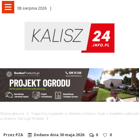
08 sierpnia 2026
Strona główna
Tragiczny wypadek w Zbiersku-Kolonii. Audi z impetem uderzyło
w drzewo. Nie żyje 19-latek
Przez
PZA
Dodano dnia
30 maja 2026
0
0