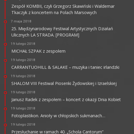
Zespół KOMBII, czyli Grzegorz Skawiński i Waldemar
Tkaczyk z koncertem na Polach Marsowych
7 maja 2018
25. Międzynarodowy Festiwal Artystycznych Działań
Ulicznych LA STRADA. [PROGRAM]
19 lutego 2018
MICHAŁ SZPAK z zespołem
19 lutego 2018
CARRANTUOHILL & SALAKE – muzyka i taniec irlandzki
19 lutego 2018
SHALOM VIII Festiwal Piosenki Żydowskiej i Izraelskiej
19 lutego 2018
Janusz Radek z zespołem – koncert z okazji Dnia Kobiet
19 lutego 2018
Fotoplastikon. Anioły w chłopskich sukmanach…
19 lutego 2018
Przesłuchanie w ramach 40. „Schola Cantorum”