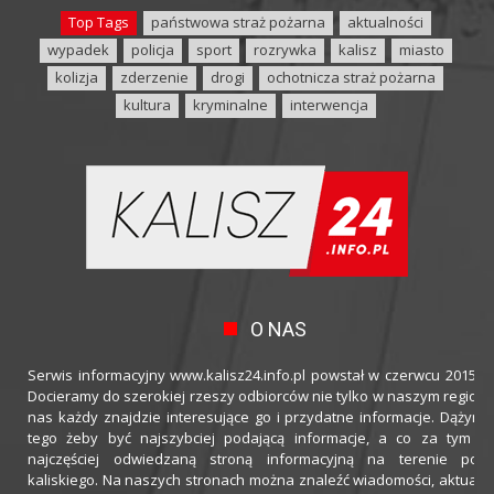
Top Tags
państwowa straż pożarna
aktualności
wypadek
policja
sport
rozrywka
kalisz
miasto
kolizja
zderzenie
drogi
ochotnicza straż pożarna
kultura
kryminalne
interwencja
O NAS
Serwis informacyjny www.kalisz24.info.pl powstał w czerwcu 2015 ro
Docieramy do szerokiej rzeszy odbiorców nie tylko w naszym regioni
nas każdy znajdzie interesujące go i przydatne informacje. Dążymy
tego żeby być najszybciej podającą informacje, a co za tym idz
najczęściej odwiedzaną stroną informacyjną na terenie powi
kaliskiego. Na naszych stronach można znaleźć wiadomości, aktualno