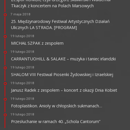
Tkaczyk z koncertem na Polach Marsowych
7 maja 2018
25. Międzynarodowy Festiwal Artystycznych Działań
Ulicznych LA STRADA. [PROGRAM]
19 lutego 2018
MICHAŁ SZPAK z zespołem
19 lutego 2018
CARRANTUOHILL & SALAKE – muzyka i taniec irlandzki
19 lutego 2018
SHALOM VIII Festiwal Piosenki Żydowskiej i Izraelskiej
19 lutego 2018
Janusz Radek z zespołem – koncert z okazji Dnia Kobiet
19 lutego 2018
Fotoplastikon. Anioły w chłopskich sukmanach…
19 lutego 2018
Przesłuchanie w ramach 40. „Schola Cantorum”