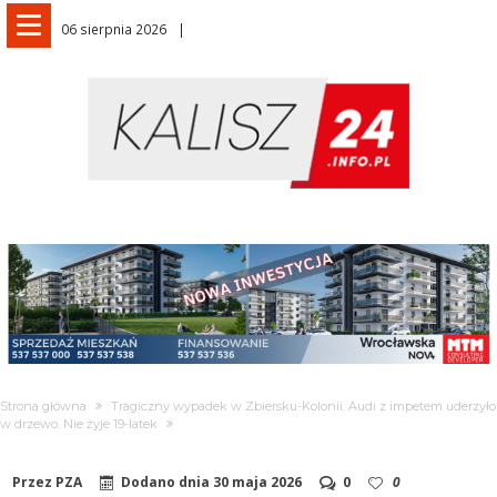
06 sierpnia 2026
Strona główna
Tragiczny wypadek w Zbiersku-Kolonii. Audi z impetem uderzyło
w drzewo. Nie żyje 19-latek
Przez
PZA
Dodano dnia
30 maja 2026
0
0