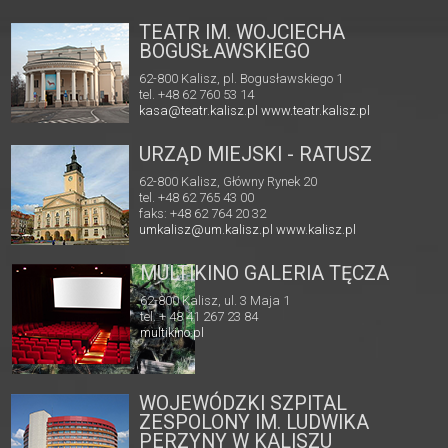
TEATR IM. WOJCIECHA
BOGUSŁAWSKIEGO
62-800 Kalisz, pl. Bogusławskiego 1
tel. +48 62 760 53 14
kasa@teatr.kalisz.pl
www.teatr.kalisz.pl
URZĄD MIEJSKI - RATUSZ
62-800 Kalisz, Główny Rynek 20
tel. +48 62 765 43 00
faks: +48 62 764 20 32
umkalisz@um.kalisz.pl
www.kalisz.pl
MULTIKINO GALERIA TĘCZA
62-800 Kalisz, ul. 3 Maja 1
tel. + 48 41 267 23 84
multikino.pl
WOJEWÓDZKI SZPITAL
ZESPOLONY IM. LUDWIKA
PERZYNY W KALISZU