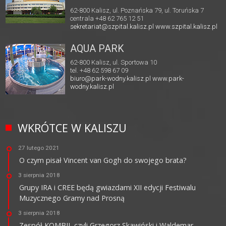
62-800 Kalisz, ul. Poznańska 79, ul. Toruńska 7
centrala +48 62 765 12 51
sekretariat@szpital.kalisz.pl
www.szpital.kalisz.pl
AQUA PARK
62-800 Kalisz, ul. Sportowa 10
tel. +48 62 598 67 09
biuro@park-wodny.kalisz.pl
www.park-
wodny.kalisz.pl
WKRÓTCE W KALISZU
27 lutego 2021
O czym pisał Vincent van Gogh do swojego brata?
3 sierpnia 2018
Grupy IRA i CREE będą gwiazdami XII edycji Festiwalu
Muzycznego Gramy nad Prosną
3 sierpnia 2018
Zespół KOMBII, czyli Grzegorz Skawiński i Waldemar