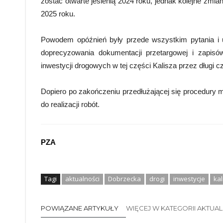
zostać otwarte jesienią 2024 roku, jednak kolejne zmi
2025 roku.
Powodem opóźnień były przede wszystkim pytania i 
doprecyzowania dokumentacji przetargowej i zapis
inwestycji drogowych w tej części Kalisza przez długi 
Dopiero po zakończeniu przedłużającej się procedury 
do realizacji robót.
PZA
Tagi
aktualności
Dobrzecka
drogi
inwestycje
kal
POWIĄZANE ARTYKUŁY
WIĘCEJ W KATEGORII AKTUA