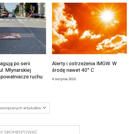
gują po serii
Alerty i ostrzeżenia IMGW. W
ul. Młynarskiej
środę nawet 40° C
spowalniacze ruchu
4 sierpnia 2026
 powiązanych artykułów
 ABY SKOMENTOWAĆ