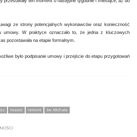
any przesuwały ten moment o następne tygodnie i miesiące, aż do
uwagi ze strony potencjalnych wykonawców oraz konieczność
ów umowy. W praktyce oznaczało to, że jedna z kluczowych
czas pozostawała na etapie formalnym.
możliwe było podpisanie umowy i przejście do etapu przygotowań
isz
miasto
remont
św. Michała
LNOŚCI