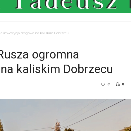
 inwestycja drogowa na kaliskim Dobrzecu
Rusza ogromna
 na kaliskim Dobrzecu
0
0