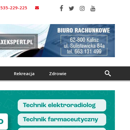
535-229-225
Rekreacja
Zdrowie