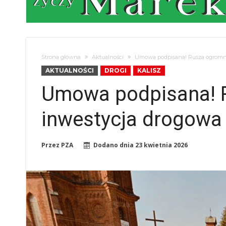
Strona główna
Aktualności
Umowa podpisana! Rusza ogromna
AKTUALNOŚCI
DROGI
KALISZ
Umowa podpisana! 
inwestycja drogowa
Przez
PZA
Dodano dnia
23 kwietnia 2026