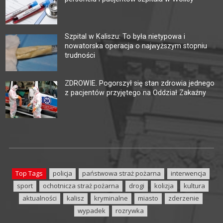
Szpital w Kaliszu: To była nietypowa i
nowatorska operacja o najwyższym stopniu
trudności
ZDROWIE. Pogorszył się stan zdrowia jednego
z pacjentów przyjętego na Oddział Zakaźny
Top Tags
policja
państwowa straż pożarna
interwencja
sport
ochotnicza straż pożarna
drogi
kolizja
kultura
aktualności
kalisz
kryminalne
miasto
zderzenie
wypadek
rozrywka