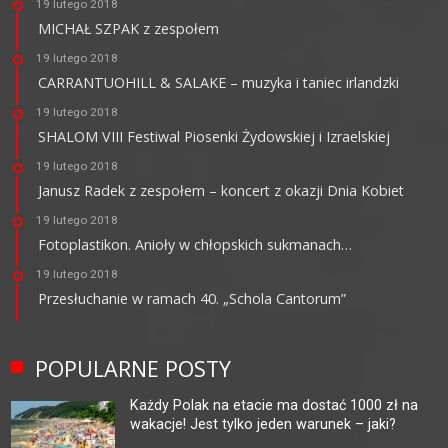
19 lutego 2018
MICHAŁ SZPAK z zespołem
19 lutego 2018
CARRANTUOHILL & SALAKE – muzyka i taniec irlandzki
19 lutego 2018
SHALOM VIII Festiwal Piosenki Żydowskiej i Izraelskiej
19 lutego 2018
Janusz Radek z zespołem – koncert z okazji Dnia Kobiet
19 lutego 2018
Fotoplastikon. Anioły w chłopskich sukmanach…
19 lutego 2018
Przesłuchanie w ramach 40. „Schola Cantorum”
POPULARNE POSTY
Każdy Polak na etacie ma dostać 1000 zł na
wakacje! Jest tylko jeden warunek – jaki?