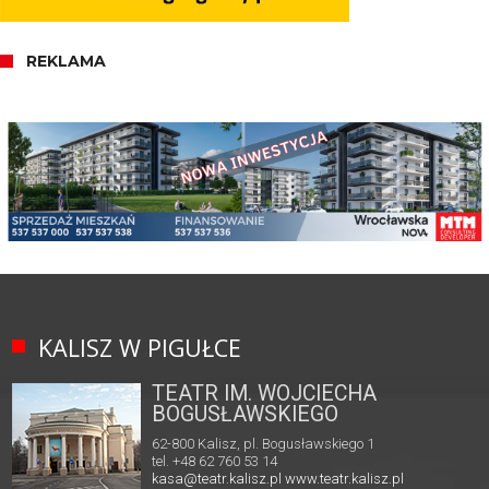
REKLAMA
KALISZ W PIGUŁCE
TEATR IM. WOJCIECHA
BOGUSŁAWSKIEGO
62-800 Kalisz, pl. Bogusławskiego 1
tel. +48 62 760 53 14
kasa@teatr.kalisz.pl
www.teatr.kalisz.pl