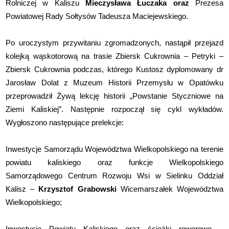
Rolniczej w Kaliszu
Mieczysława Łuczaka oraz
Prezesa
Powiatowej Rady Sołtysów Tadeusza Maciejewskiego.
Po uroczystym przywitaniu zgromadzonych, nastąpił przejazd
kolejką wąskotorową na trasie Zbiersk Cukrownia – Petryki –
Zbiersk Cukrownia podczas, którego Kustosz dyplomowany dr
Jarosław Dolat z Muzeum Historii Przemysłu w Opatówku
przeprowadził Żywą lekcję historii „Powstanie Styczniowe na
Ziemi Kaliskiej”. Następnie rozpoczął się cykl wykładów.
Wygłoszono następujące prelekcje:
Inwestycje Samorządu Województwa Wielkopolskiego na terenie
powiatu kaliskiego oraz funkcje Wielkopolskiego
Samorządowego Centrum Rozwoju Wsi w Sielinku Oddział
Kalisz –
Krzysztof Grabowski
Wicemarszałek Województwa
Wielkopolskiego;
Inwestycje Powiatu Kaliskiego oraz ścieżki rowerowe –