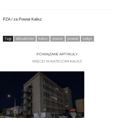
PZA / za Powiat Kalisz
Tagi
aktualności
kalisz
miasto
powiat
sołtys
POWIĄZANE ARTYKUŁY
WIĘCEJ W KATEGORII KALISZ