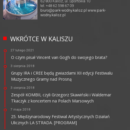
62-800 Kalisz, ul. Sportowa 10
tel. +48 62 598 67 09
biuro@park-wodny.kalisz.pl
www.park-
wodny.kalisz.pl
WKRÓTCE W KALISZU
27 lutego 2021
O czym pisał Vincent van Gogh do swojego brata?
3 sierpnia 2018
Grupy IRA i CREE będą gwiazdami XII edycji Festiwalu
Muzycznego Gramy nad Prosną
3 sierpnia 2018
Zespół KOMBII, czyli Grzegorz Skawiński i Waldemar
Tkaczyk z koncertem na Polach Marsowych
7 maja 2018
25. Międzynarodowy Festiwal Artystycznych Działań
Ulicznych LA STRADA. [PROGRAM]