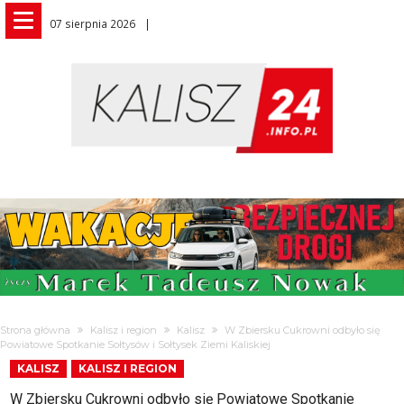
07 sierpnia 2026
Strona główna
Kalisz i region
Kalisz
W Zbiersku Cukrowni odbyło się
Powiatowe Spotkanie Sołtysów i Sołtysek Ziemi Kaliskiej
KALISZ
KALISZ I REGION
W Zbiersku Cukrowni odbyło się Powiatowe Spotkanie