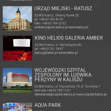
URZĄD MIEJSKI - RATUSZ
62-800 Kalisz, Główny Rynek 20
tel. +48 62 765 43 00
faks: +48 62 764 20 32
umkalisz@um.kalisz.pl
www.kalisz.pl
KINO HELIOS GALERIA AMBER
62-800 Kalisz, ul. Górnośląska 82
tel. +48 62 761 18 67
kalisz@helios.pl
www.helios.pl
WOJEWÓDZKI SZPITAL
ZESPOLONY IM. LUDWIKA
PERZYNY W KALISZU
62-800 Kalisz, ul. Poznańska 79, ul. Toruńska 7
centrala +48 62 765 12 51
sekretariat@szpital.kalisz.pl
www.szpital.kalisz.pl
AQUA PARK