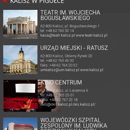
KALISZ W PIGUŁCE
TEATR IM. WOJCIECHA
BOGUSŁAWSKIEGO
62-800 Kalisz, pl. Bogusławskiego 1
tel. +48 62 760 53 14
kasa@teatr.kalisz.pl
www.teatr.kalisz.pl
URZĄD MIEJSKI - RATUSZ
62-800 Kalisz, Główny Rynek 20
tel. +48 62 765 43 00
faks: +48 62 764 20 32
umkalisz@um.kalisz.pl
www.kalisz.pl
KINO CENTRUM
62-800 Kalisz, ul. Łazienna 6
tel. +48 62 765 25 01
faks. +48 62 767 23 18
ckis@ckis.kalisz.pl
ckis.kalisz.pl/
WOJEWÓDZKI SZPITAL
ZESPOLONY IM. LUDWIKA