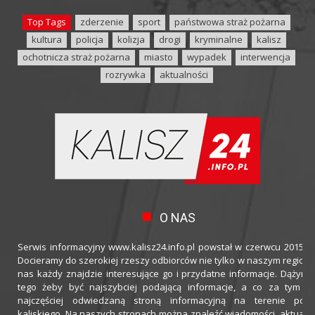
Top Tags
zderzenie
sport
państwowa straż pożarna
kultura
policja
kolizja
drogi
kryminalne
kalisz
ochotnicza straż pożarna
miasto
wypadek
interwencja
rozrywka
aktualności
O NAS
Serwis informacyjny www.kalisz24.info.pl powstał w czerwcu 2015 ro
Docieramy do szerokiej rzeszy odbiorców nie tylko w naszym regioni
nas każdy znajdzie interesujące go i przydatne informacje. Dążymy
tego żeby być najszybciej podającą informacje, a co za tym idz
najczęściej odwiedzaną stroną informacyjną na terenie powi
kaliskiego. Na naszych stronach można znaleźć wiadomości, aktualno