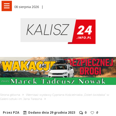
08 sierpnia 2026
Strona główna
Wernisaż wystawy Cypriana Kościelniaka „Dzień świstaka” w
Galerii sztuki im. Jana Tarasina
Przez
PZA
Dodano dnia
29 grudnia 2023
0
0