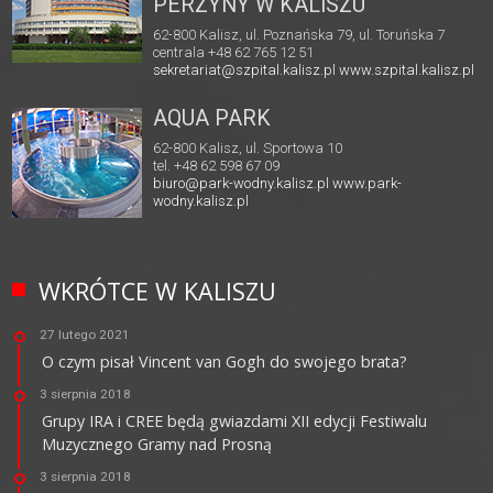
PERZYNY W KALISZU
62-800 Kalisz, ul. Poznańska 79, ul. Toruńska 7
centrala +48 62 765 12 51
sekretariat@szpital.kalisz.pl
www.szpital.kalisz.pl
AQUA PARK
62-800 Kalisz, ul. Sportowa 10
tel. +48 62 598 67 09
biuro@park-wodny.kalisz.pl
www.park-
wodny.kalisz.pl
WKRÓTCE W KALISZU
27 lutego 2021
O czym pisał Vincent van Gogh do swojego brata?
3 sierpnia 2018
Grupy IRA i CREE będą gwiazdami XII edycji Festiwalu
Muzycznego Gramy nad Prosną
3 sierpnia 2018