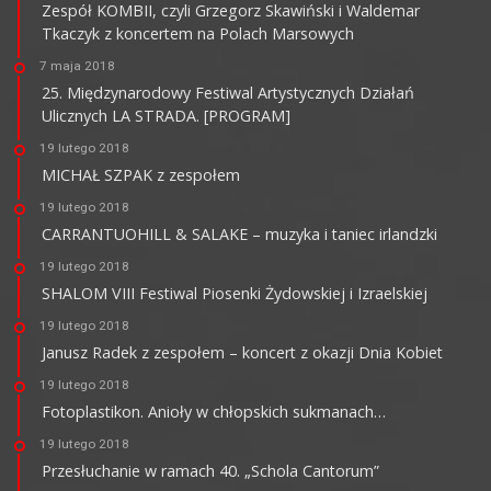
Zespół KOMBII, czyli Grzegorz Skawiński i Waldemar
Tkaczyk z koncertem na Polach Marsowych
7 maja 2018
25. Międzynarodowy Festiwal Artystycznych Działań
Ulicznych LA STRADA. [PROGRAM]
19 lutego 2018
MICHAŁ SZPAK z zespołem
19 lutego 2018
CARRANTUOHILL & SALAKE – muzyka i taniec irlandzki
19 lutego 2018
SHALOM VIII Festiwal Piosenki Żydowskiej i Izraelskiej
19 lutego 2018
Janusz Radek z zespołem – koncert z okazji Dnia Kobiet
19 lutego 2018
Fotoplastikon. Anioły w chłopskich sukmanach…
19 lutego 2018
Przesłuchanie w ramach 40. „Schola Cantorum”