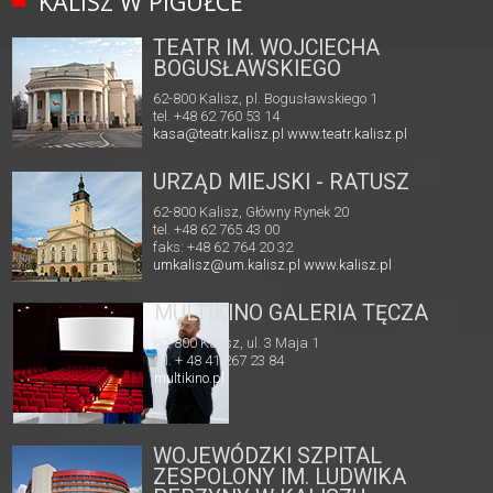
KALISZ W PIGUŁCE
TEATR IM. WOJCIECHA
BOGUSŁAWSKIEGO
62-800 Kalisz, pl. Bogusławskiego 1
tel. +48 62 760 53 14
kasa@teatr.kalisz.pl
www.teatr.kalisz.pl
URZĄD MIEJSKI - RATUSZ
62-800 Kalisz, Główny Rynek 20
tel. +48 62 765 43 00
faks: +48 62 764 20 32
umkalisz@um.kalisz.pl
www.kalisz.pl
MULTIKINO GALERIA TĘCZA
62-800 Kalisz, ul. 3 Maja 1
tel. + 48 41 267 23 84
multikino.pl
WOJEWÓDZKI SZPITAL
ZESPOLONY IM. LUDWIKA