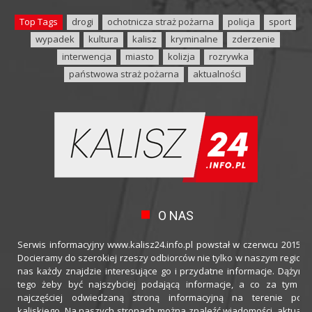
Top Tags
drogi
ochotnicza straż pożarna
policja
sport
wypadek
kultura
kalisz
kryminalne
zderzenie
interwencja
miasto
kolizja
rozrywka
państwowa straż pożarna
aktualności
O NAS
Serwis informacyjny www.kalisz24.info.pl powstał w czerwcu 2015 ro
Docieramy do szerokiej rzeszy odbiorców nie tylko w naszym regioni
nas każdy znajdzie interesujące go i przydatne informacje. Dążymy
tego żeby być najszybciej podającą informacje, a co za tym idz
najczęściej odwiedzaną stroną informacyjną na terenie powi
kaliskiego. Na naszych stronach można znaleźć wiadomości, aktualno