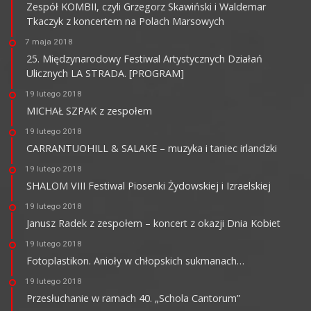
Zespół KOMBII, czyli Grzegorz Skawiński i Waldemar
Tkaczyk z koncertem na Polach Marsowych
7 maja 2018
25. Międzynarodowy Festiwal Artystycznych Działań
Ulicznych LA STRADA. [PROGRAM]
19 lutego 2018
MICHAŁ SZPAK z zespołem
19 lutego 2018
CARRANTUOHILL & SALAKE – muzyka i taniec irlandzki
19 lutego 2018
SHALOM VIII Festiwal Piosenki Żydowskiej i Izraelskiej
19 lutego 2018
Janusz Radek z zespołem – koncert z okazji Dnia Kobiet
19 lutego 2018
Fotoplastikon. Anioły w chłopskich sukmanach…
19 lutego 2018
Przesłuchanie w ramach 40. „Schola Cantorum”