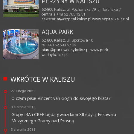
PERZYNY W KALISZU
62-800 Kalisz, ul. Poznańska 79, ul. Toruńska 7
centrala +48 62 765 12 51
sekretariat@szpital.kalisz.pl
www.szpital.kalisz.pl
AQUA PARK
62-800 Kalisz, ul. Sportowa 10
tel. +48 62 598 67 09
biuro@park-wodny.kalisz.pl
www.park-
wodny.kalisz.pl
WKRÓTCE W KALISZU
27 lutego 2021
O czym pisał Vincent van Gogh do swojego brata?
3 sierpnia 2018
Grupy IRA i CREE będą gwiazdami XII edycji Festiwalu
Muzycznego Gramy nad Prosną
3 sierpnia 2018