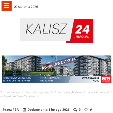
09 sierpnia 2026
Strona główna
Wernisaż wystawy N. Czarcińskiej „Różne odmiany niepewności”
w Galerii im. Jana Tarasina
Przez
PZA
Dodano dnia
8 lutego 2026
0
0