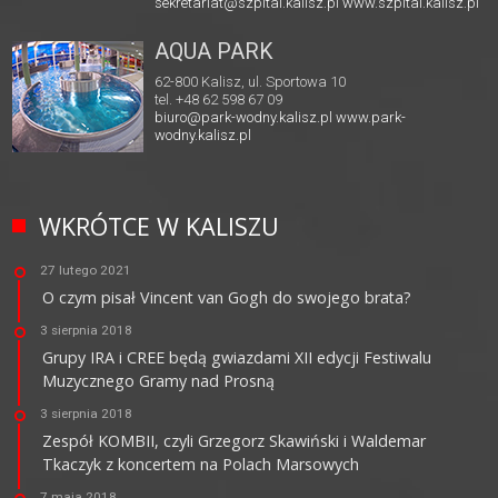
sekretariat@szpital.kalisz.pl
www.szpital.kalisz.pl
AQUA PARK
62-800 Kalisz, ul. Sportowa 10
tel. +48 62 598 67 09
biuro@park-wodny.kalisz.pl
www.park-
wodny.kalisz.pl
WKRÓTCE W KALISZU
27 lutego 2021
O czym pisał Vincent van Gogh do swojego brata?
3 sierpnia 2018
Grupy IRA i CREE będą gwiazdami XII edycji Festiwalu
Muzycznego Gramy nad Prosną
3 sierpnia 2018
Zespół KOMBII, czyli Grzegorz Skawiński i Waldemar
Tkaczyk z koncertem na Polach Marsowych
7 maja 2018