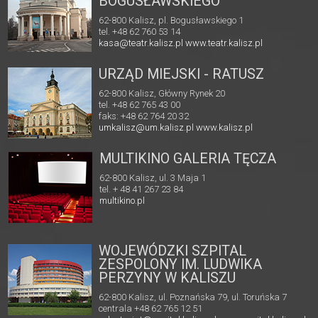
BOGUSŁAWSKIEGO
62-800 Kalisz, pl. Bogusławskiego 1
tel. +48 62 760 53 14
kasa@teatr.kalisz.pl
www.teatr.kalisz.pl
URZĄD MIEJSKI - RATUSZ
62-800 Kalisz, Główny Rynek 20
tel. +48 62 765 43 00
faks: +48 62 764 20 32
umkalisz@um.kalisz.pl
www.kalisz.pl
MULTIKINO GALERIA TĘCZA
62-800 Kalisz, ul. 3 Maja 1
tel. + 48 41 267 23 84
multikino.pl
WOJEWÓDZKI SZPITAL
ZESPOLONY IM. LUDWIKA
PERZYNY W KALISZU
62-800 Kalisz, ul. Poznańska 79, ul. Toruńska 7
centrala +48 62 765 12 51