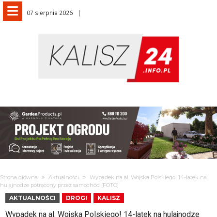
07 sierpnia 2026
Strona główna
Aktualności
Wypadek na al. Wojska Polskiego! 14-latek na
hulajnodze potrącony przez samochód [FOTO]
AKTUALNOŚCI
DROGI
KALISZ
Wypadek na al. Wojska Polskiego! 14-latek na hulajnodze