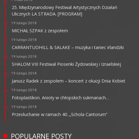
25. Międzynarodowy Festiwal Artystycznych Działań
Ulicznych LA STRADA. [PROGRAM]
19 lutego 2018
MICHAŁ SZPAK z zespołem
19 lutego 2018
CARRANTUOHILL & SALAKE – muzyka i taniec irlandzki
19 lutego 2018
SHALOM VIII Festiwal Piosenki Żydowskiej i Izraelskiej
19 lutego 2018
Janusz Radek z zespołem – koncert z okazji Dnia Kobiet
19 lutego 2018
Fotoplastikon. Anioły w chłopskich sukmanach…
19 lutego 2018
Przesłuchanie w ramach 40. „Schola Cantorum”
POPULARNE POSTY