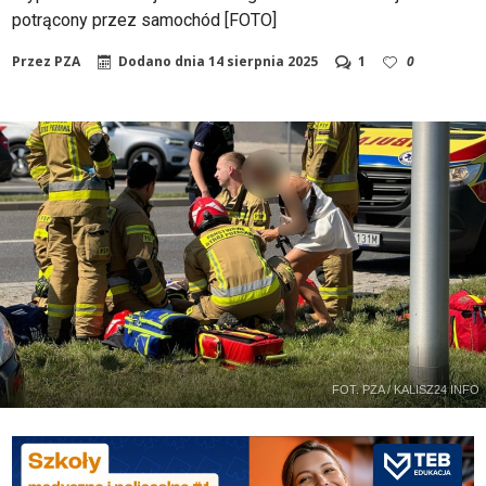
potrącony przez samochód [FOTO]
Przez
PZA
Dodano dnia
14 sierpnia 2025
1
0
FOT. PZA / KALISZ24 INFO