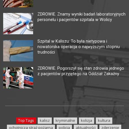
ZDROWIE. Znamy wyniki badań laboratoryjnych
personelu i pacjentów szpitala w Wolicy
Szpital w Kaliszu: To była nietypowa i
nowatorska operacja o najwyższym stopniu
trudności
ZDROWIE. Pogorszył się stan zdrowia jednego
z pacjentów przyjętego na Oddział Zakaźny
Top Tags
kalisz
kryminalne
kolizja
kultura
ochotnicza straż pożarna
policja
aktualności
zderzenie