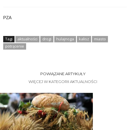
PZA
Tagi
aktualności
drogi
hulajnoga
kalisz
miasto
potrącenie
POWIĄZANE ARTYKUŁY
WIĘCEJ W KATEGORII AKTUALNOŚCI