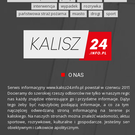
interwencja
wypadek
rozrywka
państwowa straż pożarna
miasto
drogi
sport
O NAS
Serwis informacyjny www.kalisz24.info.pl powstał w czerwcu 2015 ro
Docieramy do szerokiej rzeszy odbiorców nie tylko w naszym regioni
nas każdy znajdzie interesujące go i przydatne informacje. Dążymy
tego żeby być najszybciej podającą informacje, a co za tym idz
najczęściej odwiedzaną stroną informacyjną na terenie powi
kaliskiego. Na naszych stronach można znaleźć wiadomości, aktualno
sportowe, rozrywkowe, kulturalne i gospodarcze. Jesteśmy serwi
obiektywnym i całkowicie apolitycznym.