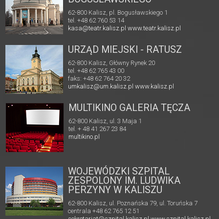
62-800 Kalisz, pl. Bogusławskiego 1
tel. +48 62 760 53 14
kasa@teatr.kalisz.pl
www.teatr.kalisz.pl
URZĄD MIEJSKI - RATUSZ
62-800 Kalisz, Główny Rynek 20
tel. +48 62 765 43 00
faks: +48 62 764 20 32
umkalisz@um.kalisz.pl
www.kalisz.pl
MULTIKINO GALERIA TĘCZA
62-800 Kalisz, ul. 3 Maja 1
tel. + 48 41 267 23 84
multikino.pl
WOJEWÓDZKI SZPITAL
ZESPOLONY IM. LUDWIKA
PERZYNY W KALISZU
62-800 Kalisz, ul. Poznańska 79, ul. Toruńska 7
centrala +48 62 765 12 51
sekretariat@szpital.kalisz.pl
www.szpital.kalisz.pl