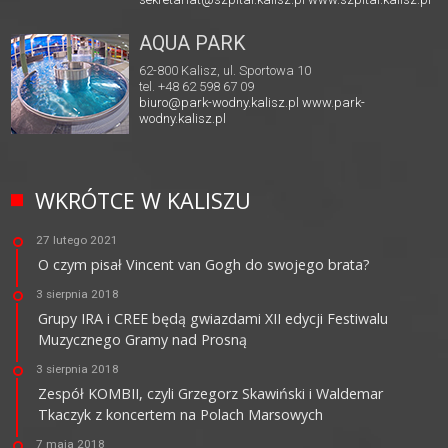
AQUA PARK
62-800 Kalisz, ul. Sportowa 10
tel. +48 62 598 67 09
biuro@park-wodny.kalisz.pl
www.park-
wodny.kalisz.pl
WKRÓTCE W KALISZU
27 lutego 2021
O czym pisał Vincent van Gogh do swojego brata?
3 sierpnia 2018
Grupy IRA i CREE będą gwiazdami XII edycji Festiwalu
Muzycznego Gramy nad Prosną
3 sierpnia 2018
Zespół KOMBII, czyli Grzegorz Skawiński i Waldemar
Tkaczyk z koncertem na Polach Marsowych
7 maja 2018