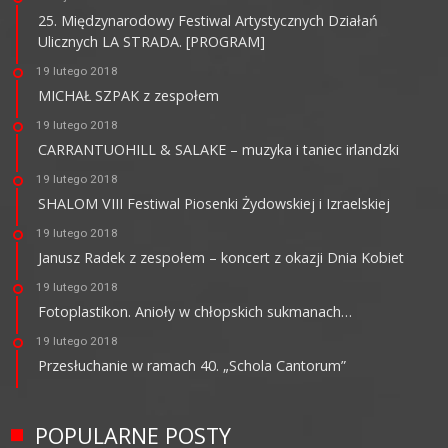
25. Międzynarodowy Festiwal Artystycznych Działań
Ulicznych LA STRADA. [PROGRAM]
19 lutego 2018
MICHAŁ SZPAK z zespołem
19 lutego 2018
CARRANTUOHILL & SALAKE – muzyka i taniec irlandzki
19 lutego 2018
SHALOM VIII Festiwal Piosenki Żydowskiej i Izraelskiej
19 lutego 2018
Janusz Radek z zespołem – koncert z okazji Dnia Kobiet
19 lutego 2018
Fotoplastikon. Anioły w chłopskich sukmanach…
19 lutego 2018
Przesłuchanie w ramach 40. „Schola Cantorum”
POPULARNE POSTY