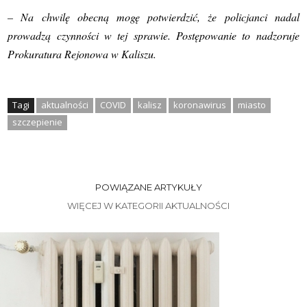
– Na chwilę obecną mogę potwierdzić, że policjanci nadal
prowadzą czynności w tej sprawie. Postępowanie to nadzoruje
Prokuratura Rejonowa w Kaliszu.
Tagi
aktualności
COVID
kalisz
koronawirus
miasto
szczepienie
POWIĄZANE ARTYKUŁY
WIĘCEJ W KATEGORII AKTUALNOŚCI