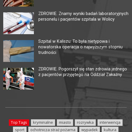
ZDROWIE. Znamy wyniki badań laboratoryjnych
personelu i pacjentów szpitala w Wolicy
Szpital w Kaliszu: To była nietypowa i
nowatorska operacja o najwyższym stopniu
trudności
ZDROWIE. Pogorszył się stan zdrowia jednego
z pacjentów przyjętego na Oddział Zakaźny
Top Tags
kryminalne
miasto
rozrywka
interwencja
sport
ochotnicza straż pożarna
wypadek
kultura