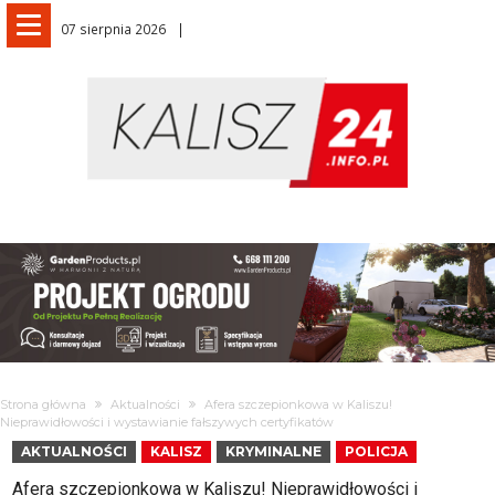
07 sierpnia 2026
Strona główna
Aktualności
Afera szczepionkowa w Kaliszu!
Nieprawidłowości i wystawianie fałszywych certyfikatów
AKTUALNOŚCI
KALISZ
KRYMINALNE
POLICJA
Afera szczepionkowa w Kaliszu! Nieprawidłowości i