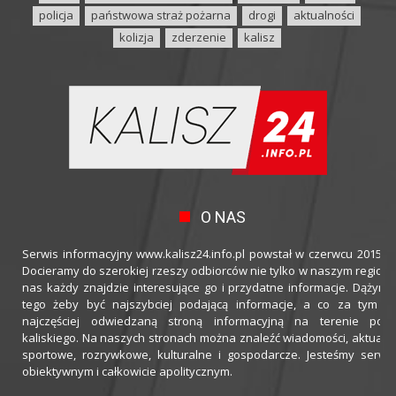
policja
państwowa straż pożarna
drogi
aktualności
kolizja
zderzenie
kalisz
O NAS
Serwis informacyjny www.kalisz24.info.pl powstał w czerwcu 2015 ro
Docieramy do szerokiej rzeszy odbiorców nie tylko w naszym regioni
nas każdy znajdzie interesujące go i przydatne informacje. Dążymy
tego żeby być najszybciej podającą informacje, a co za tym idz
najczęściej odwiedzaną stroną informacyjną na terenie powi
kaliskiego. Na naszych stronach można znaleźć wiadomości, aktualno
sportowe, rozrywkowe, kulturalne i gospodarcze. Jesteśmy serwi
obiektywnym i całkowicie apolitycznym.