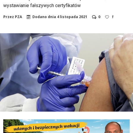
wystawianie fałszywych certyfikatów
Przez
PZA
Dodano dnia
4 listopada 2021
0
1