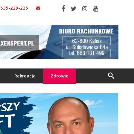
535-229-225
Rekreacja
Zdrowie