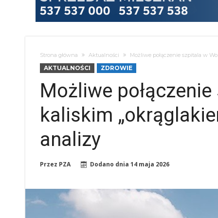
Strona główna
Aktualności
Możliwe połączenie szpitala w Wo
AKTUALNOŚCI
ZDROWIE
Możliwe połączenie 
kaliskim „okrąglak
analizy
Przez
PZA
Dodano dnia
14 maja 2026