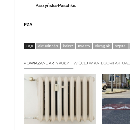
Parzyńska-Paschke.
PZA
Tagi
aktualności
kalisz
miasto
okrąglak
szpital
POWIĄZANE ARTYKUŁY
WIĘCEJ W KATEGORII AKTUA