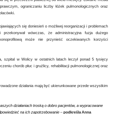
prawczym, ograniczaniu liczby łóżek pulmonologicznych oraz
placówki.
ojawiających się doniesień o możliwej reorganizacji i problemach
i przekonywał wówczas, że administracyjna fuzja dużego
 monoprofilową może nie przynieść oczekiwanych korzyści
, szpital w Wolicy w ostatnich latach leczył ponad 5 tysięcy
zeniu chorób płuc i gruźlicy, rehabilitacji pulmonologicznej oraz
prowadzone działania mają być ukierunkowane przede wszystkim
aszych działaniach troską o dobro pacjentów, a wypracowane
powiedzieć na ich zapotrzebowanie
–
podkreśla Anna