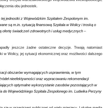
łączenia obu jednostek.
a tej jednostki z Wojewódzkim Szpitalem Zespolonym im.
ane są m.in. sytuacją finansową Szpitala w Wolicy i troską o
ą ofertę świadczeń zdrowotnych i usług medycznych
–
padły jeszcze żadne ostateczne decyzje. Trwają natomiast
i w Wolicy, jej sytuacji ekonomicznej oraz możliwości dalszego
yfikacji obszarów wymagających usprawnienia, w tym
 źródeł nieefektywności oraz wypracowaniu rekomendacji
wiających optymalne wykorzystanie zasobów pozostających w
nia do Wojewódzkiego Szpitala Zespolonego im. Ludwika Perzyny
 się w przestrzeni publicznej od wielu miesięcy. Lokalne media