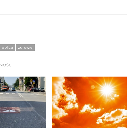
wolica
zdrowie
LNOŚCI