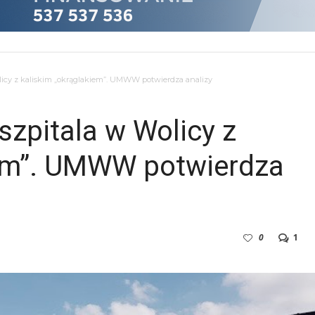
licy z kaliskim „okrąglakiem”. UMWW potwierdza analizy
szpitala w Wolicy z
iem”. UMWW potwierdza
0
1