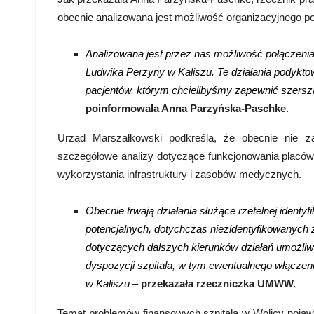
obecnie analizowana jest możliwość organizacyjnego po
Analizowana jest przez nas możliwość połączeni
Ludwika Perzyny w Kaliszu. Te działania podyktow
pacjentów, którym chcielibyśmy zapewnić szersz
poinformowała Anna Parzyńska-Paschke
.
Urząd Marszałkowski podkreśla, że obecnie nie za
szczegółowe analizy dotyczące funkcjonowania placówk
wykorzystania infrastruktury i zasobów medycznych.
Obecnie trwają działania służące rzetelnej ident
potencjalnych, dotychczas niezidentyfikowanych
dotyczących dalszych kierunków działań umożli
dyspozycji szpitala, w tym ewentualnego włącze
w Kaliszu
–
przekazała rzeczniczka UMWW.
Temat problemów finansowych szpitala w Wolicy pojawia