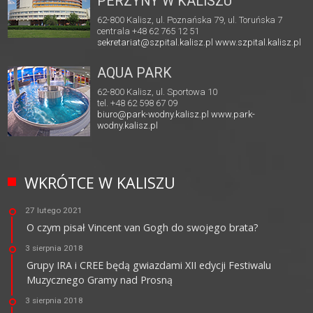
PERZYNY W KALISZU
62-800 Kalisz, ul. Poznańska 79, ul. Toruńska 7
centrala +48 62 765 12 51
sekretariat@szpital.kalisz.pl
www.szpital.kalisz.pl
AQUA PARK
62-800 Kalisz, ul. Sportowa 10
tel. +48 62 598 67 09
biuro@park-wodny.kalisz.pl
www.park-
wodny.kalisz.pl
WKRÓTCE W KALISZU
27 lutego 2021
O czym pisał Vincent van Gogh do swojego brata?
3 sierpnia 2018
Grupy IRA i CREE będą gwiazdami XII edycji Festiwalu
Muzycznego Gramy nad Prosną
3 sierpnia 2018