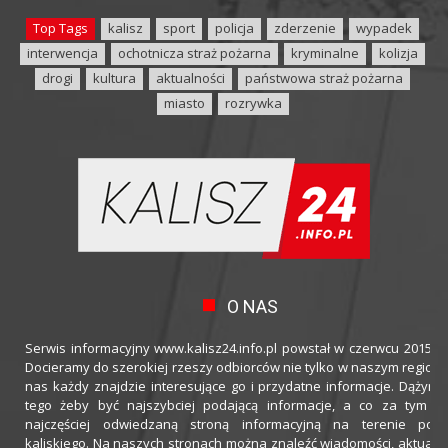
Top Tags
kalisz
sport
policja
zderzenie
wypadek
interwencja
ochotnicza straż pożarna
kryminalne
kolizja
drogi
kultura
aktualności
państwowa straż pożarna
miasto
rozrywka
O NAS
Serwis informacyjny www.kalisz24.info.pl powstał w czerwcu 2015 ro
Docieramy do szerokiej rzeszy odbiorców nie tylko w naszym regioni
nas każdy znajdzie interesujące go i przydatne informacje. Dążymy
tego żeby być najszybciej podającą informacje, a co za tym idz
najczęściej odwiedzaną stroną informacyjną na terenie powi
kaliskiego. Na naszych stronach można znaleźć wiadomości, aktualno