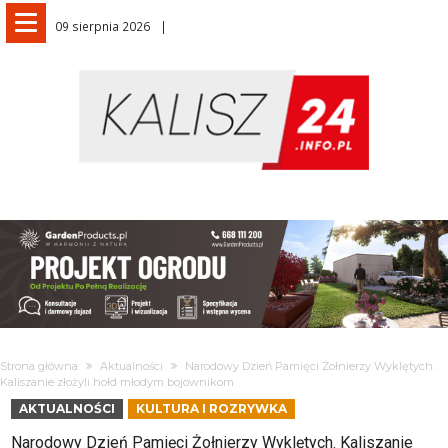
09 sierpnia 2026
Strona główna
Aktualności
Narodowy Dzień Pamięci Żołnierzy Wyklętych.
Kaliszanie złożyli hołd młodym bojownikom
AKTUALNOŚCI
KULTURA I ROZRYWKA
Narodowy Dzień Pamięci Żołnierzy Wyklętych. Kaliszanie