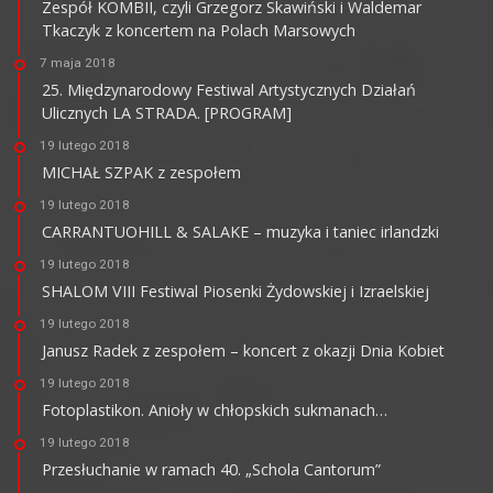
Zespół KOMBII, czyli Grzegorz Skawiński i Waldemar
Tkaczyk z koncertem na Polach Marsowych
7 maja 2018
25. Międzynarodowy Festiwal Artystycznych Działań
Ulicznych LA STRADA. [PROGRAM]
19 lutego 2018
MICHAŁ SZPAK z zespołem
19 lutego 2018
CARRANTUOHILL & SALAKE – muzyka i taniec irlandzki
19 lutego 2018
SHALOM VIII Festiwal Piosenki Żydowskiej i Izraelskiej
19 lutego 2018
Janusz Radek z zespołem – koncert z okazji Dnia Kobiet
19 lutego 2018
Fotoplastikon. Anioły w chłopskich sukmanach…
19 lutego 2018
Przesłuchanie w ramach 40. „Schola Cantorum”