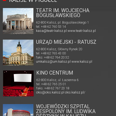
TEATR IM. WOJCIECHA
BOGUSŁAWSKIEGO
62-800 Kalisz, pl. Bogusławskiego 1
tel. +48 62 760 53 14
kasa@teatr.kalisz.pl
www.teatr.kalisz.pl
URZĄD MIEJSKI - RATUSZ
62-800 Kalisz, Główny Rynek 20
tel. +48 62 765 43 00
faks: +48 62 764 20 32
umkalisz@um.kalisz.pl
www.kalisz.pl
KINO CENTRUM
62-800 Kalisz, ul. Łazienna 6
tel. +48 62 765 25 01
faks. +48 62 767 23 18
ckis@ckis.kalisz.pl
ckis.kalisz.pl/
WOJEWÓDZKI SZPITAL
ZESPOLONY IM. LUDWIKA