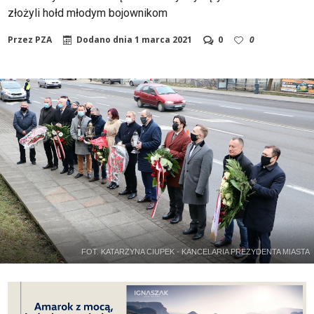
złożyli hołd młodym bojownikom
Przez
PZA
Dodano dnia
1 marca 2021
0
0
FOT. KATARZYNA CIUPEK - KANCELARIA PREZYDENTA MIASTA