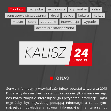
Top Tags
rozrywka
aktualności
kryminalne
kalisz
państwowa straż pożarna
drogi
policja
kultura
kolizja
miasto
sport
zderzenie
interwencja
wypadek
ochotnicza straż pożarna
O NAS
Serwis informacyjny www.kalisz24.info.pl powstał w czerwcu 2015 ro
Docieramy do szerokiej rzeszy odbiorców nie tylko w naszym regioni
nas każdy znajdzie interesujące go i przydatne informacje. Dążymy
tego żeby być najszybciej podającą informacje, a co za tym idz
najczęściej odwiedzaną stroną informacyjną na terenie powi