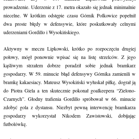
prowadzenie. Uderzenie z 17. metra okazało się jednak minimalnie
niecelne. W krótkim odstępie czasu Górnik Polkowice popełnił
dwa proste błędy w defensywie, które poskutkowały celnymi
uderzeniami Gordillo i Wysokińskiego.
Aktywny w meczu Lipkowski, krótko po rozpoczęciu drugiej
połowy, mógł ponownie wpisać się na listę strzelców. Z jego
kąśliwym strzałem dobrze poradził sobie jednak bramkarz
gospodarzy. W 59. minucie błąd defensywy Górnika zamienili w
bramkę kakaesiacy. Mateusz Wysokiński wyłuskał piłkę, dograł ją
do Piotra Giela a ten skutecznie pokonał goalkeepera “Zielono-
Czarnych”. Głodny trafienia Gordillo spróbował w 66. minucie
zdobyć gola z dystansu. Niezbyt pewną interwencję bramkarza
gospodarzy wykorzystał Nikodem Zawistowski, dobijając
futbolówkę.