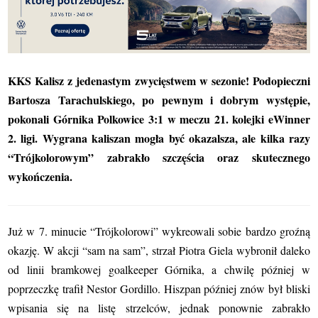
KKS Kalisz z jedenastym zwycięstwem w sezonie! Podopieczni
Bartosza Tarachulskiego, po pewnym i dobrym występie,
pokonali Górnika Polkowice 3:1 w meczu 21. kolejki eWinner
2. ligi. Wygrana kaliszan mogła być okazalsza, ale kilka razy
“Trójkolorowym” zabrakło szczęścia oraz skutecznego
wykończenia.
Już w 7. minucie “Trójkolorowi” wykreowali sobie bardzo groźną
okazję. W akcji “sam na sam”, strzał Piotra Giela wybronił daleko
od linii bramkowej goalkeeper Górnika, a chwilę później w
poprzeczkę trafił Nestor Gordillo. Hiszpan później znów był bliski
wpisania się na listę strzelców, jednak ponownie zabrakło