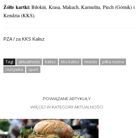
Żółte kartki:
Biłokiń, Krasa, Makuch, Karmelita, Piech (Górnik) i
Kendzia (KKS).
PZA / za KKS Kalisz
Tagi
aktualności
kalisz
kks kalisz
miasto
piłka nożna
rozrywka
sport
POWIĄZANE ARTYKUŁY
WIĘCEJ W KATEGORII AKTUALNOŚCI