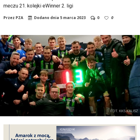
meczu 21. kolejki eWinner 2. ligi
Przez
PZA
Dodano dnia
5 marca 2023
0
0
FOT. KKS KALISZ