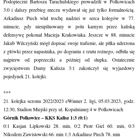
Podopieczni Bartosza Tarachulskiego prowadzili w Polkowicach
3:0 i dalszy przebieg meczu wydawał się już tylko formalnością.
Arkadiusz Piech wlał trochę nadziei w serca kolegów w 77.
minucie, gdy nieupilnowany w polu karnym przez kaliską
defensywę pokonał Macieja Krakowiaka. Jeszcze w 88. minucie
Jakub Wilczyński mógł dopisać swoje trafienie, ale piłka uderzona
z główki przez napastnika, po dograniu z rzutu rożnego, odbiła się
najpierw od poprzeczki a później od słupka. Ostatecznie
zwycięstwem Dumy Kalisza 3:1 zakończył się wyjazdowy
pojedynek 21. kolejki.
***
21. kolejka sezonu 2022/2023 eWinner 2. ligi, 05.03.2023, godz.
12:30, Stadion Miejski przy ul. Kopalnianej 4 w Polkowicach
Górnik Polkowice – KKS Kalisz 1:3 (0:1)
0:1 Kasjan Lipkowski 28. min, 0:2 Piotr Giel 60. min, 0:3
Nikodem Zawistowski 66. min 1:3 Arkadiusz Piech 78. min