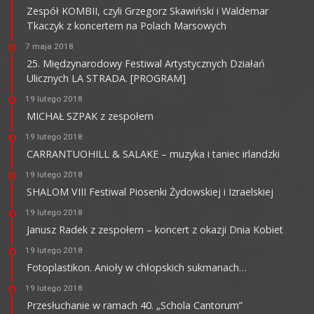
Zespół KOMBII, czyli Grzegorz Skawiński i Waldemar
Tkaczyk z koncertem na Polach Marsowych
7 maja 2018
25. Międzynarodowy Festiwal Artystycznych Działań
Ulicznych LA STRADA. [PROGRAM]
19 lutego 2018
MICHAŁ SZPAK z zespołem
19 lutego 2018
CARRANTUOHILL & SALAKE – muzyka i taniec irlandzki
19 lutego 2018
SHALOM VIII Festiwal Piosenki Żydowskiej i Izraelskiej
19 lutego 2018
Janusz Radek z zespołem – koncert z okazji Dnia Kobiet
19 lutego 2018
Fotoplastikon. Anioły w chłopskich sukmanach…
19 lutego 2018
Przesłuchanie w ramach 40. „Schola Cantorum”