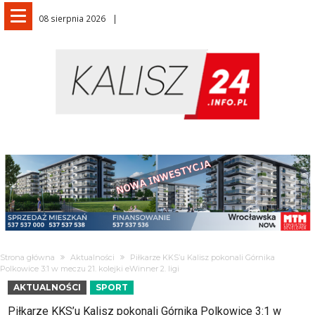
08 sierpnia 2026
Strona główna
Aktualności
Piłkarze KKS’u Kalisz pokonali Górnika
Polkowice 3:1 w meczu 21. kolejki eWinner 2. ligi
AKTUALNOŚCI
SPORT
Piłkarze KKS’u Kalisz pokonali Górnika Polkowice 3:1 w