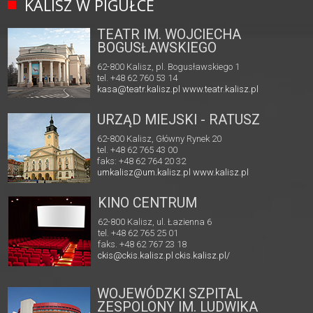
KALISZ W PIGUŁCE
TEATR IM. WOJCIECHA
BOGUSŁAWSKIEGO
62-800 Kalisz, pl. Bogusławskiego 1
tel. +48 62 760 53 14
kasa@teatr.kalisz.pl
www.teatr.kalisz.pl
URZĄD MIEJSKI - RATUSZ
62-800 Kalisz, Główny Rynek 20
tel. +48 62 765 43 00
faks: +48 62 764 20 32
umkalisz@um.kalisz.pl
www.kalisz.pl
KINO CENTRUM
62-800 Kalisz, ul. Łazienna 6
tel. +48 62 765 25 01
faks. +48 62 767 23 18
ckis@ckis.kalisz.pl
ckis.kalisz.pl/
WOJEWÓDZKI SZPITAL
ZESPOLONY IM. LUDWIKA