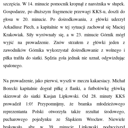
szczęścia. W 14. minucie pomocnik kropnął z narożnika w słupek.
Gospodarze, po dłuższym fragmencie przewagi KKS-u, doszli do
głosu w 20. minucie. Po dośrodkowaniu, z główki uderzył
Arkadiusz Piech, a kapitalnie w tej sytuacji zachował się Maciej
Krakowiak. Siły wyrównały się, a w 23. minucie Górnik mógł
wyjść na prowadzenie. Znów strzałem z główki jeden z
zawodników Górnika wykorzystał dośrodkowanie z wolnego i
piłka trafiła do siatki. Sędzia gola jednak nie uznał, odgwizdując
spalonego.
Na prowadzenie, jako pierwsi, wyszli w meczu kakaesiacy. Michał
Borecki kapitalnie dograł piłkę z flanki, a futbolówkę główką
skierował do siatki Kasjan Lipkowski. Od 28. minuty KKS
prowadził 1:0! Przypomnijmy, że bramka młodzieżowego
reprezentanta Polski otworzyła także rezultat środowego,
pucharowego pojedynku ze Śląskiem Wrocław. Niewiele
brakowało, aby w 39. minucie Lipkowski podwyższył