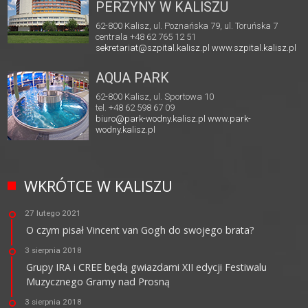
PERZYNY W KALISZU
62-800 Kalisz, ul. Poznańska 79, ul. Toruńska 7
centrala +48 62 765 12 51
sekretariat@szpital.kalisz.pl
www.szpital.kalisz.pl
AQUA PARK
62-800 Kalisz, ul. Sportowa 10
tel. +48 62 598 67 09
biuro@park-wodny.kalisz.pl
www.park-
wodny.kalisz.pl
WKRÓTCE W KALISZU
27 lutego 2021
O czym pisał Vincent van Gogh do swojego brata?
3 sierpnia 2018
Grupy IRA i CREE będą gwiazdami XII edycji Festiwalu
Muzycznego Gramy nad Prosną
3 sierpnia 2018