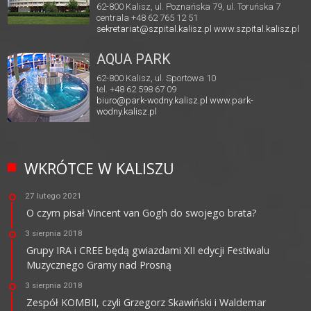
62-800 Kalisz, ul. Poznańska 79, ul. Toruńska 7
centrala +48 62 765 12 51
sekretariat@szpital.kalisz.pl
www.szpital.kalisz.pl
AQUA PARK
62-800 Kalisz, ul. Sportowa 10
tel. +48 62 598 67 09
biuro@park-wodny.kalisz.pl
www.park-
wodny.kalisz.pl
WKRÓTCE W KALISZU
27 lutego 2021
O czym pisał Vincent van Gogh do swojego brata?
3 sierpnia 2018
Grupy IRA i CREE będą gwiazdami XII edycji Festiwalu
Muzycznego Gramy nad Prosną
3 sierpnia 2018
Zespół KOMBII, czyli Grzegorz Skawiński i Waldemar