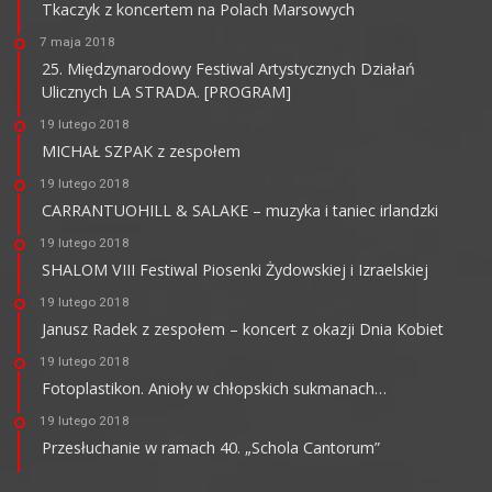
Tkaczyk z koncertem na Polach Marsowych
7 maja 2018
25. Międzynarodowy Festiwal Artystycznych Działań
Ulicznych LA STRADA. [PROGRAM]
19 lutego 2018
MICHAŁ SZPAK z zespołem
19 lutego 2018
CARRANTUOHILL & SALAKE – muzyka i taniec irlandzki
19 lutego 2018
SHALOM VIII Festiwal Piosenki Żydowskiej i Izraelskiej
19 lutego 2018
Janusz Radek z zespołem – koncert z okazji Dnia Kobiet
19 lutego 2018
Fotoplastikon. Anioły w chłopskich sukmanach…
19 lutego 2018
Przesłuchanie w ramach 40. „Schola Cantorum”