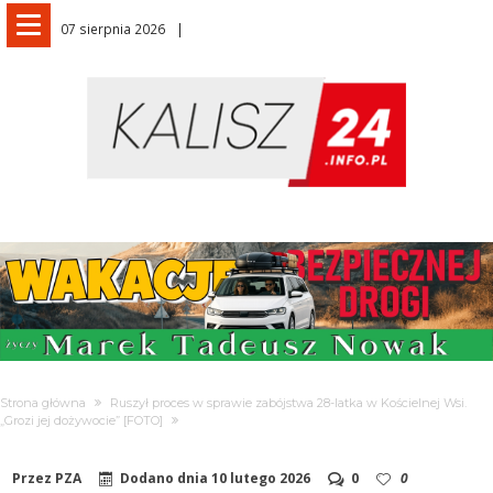
07 sierpnia 2026
Strona główna
Ruszył proces w sprawie zabójstwa 28-latka w Kościelnej Wsi.
„Grozi jej dożywocie” [FOTO]
Przez
PZA
Dodano dnia
10 lutego 2026
0
0