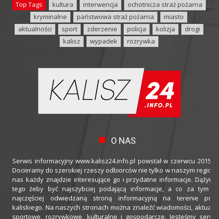
Top Tags
kultura
interwencja
ochotnicza straż pożarna
kryminalne
państwowa straż pożarna
miasto
aktualności
sport
zderzenie
policja
kolizja
drogi
kalisz
wypadek
rozrywka
O NAS
Serwis informacyjny www.kalisz24.info.pl powstał w czerwcu 2015 ro
Docieramy do szerokiej rzeszy odbiorców nie tylko w naszym regioni
nas każdy znajdzie interesujące go i przydatne informacje. Dążymy
tego żeby być najszybciej podającą informacje, a co za tym idz
najczęściej odwiedzaną stroną informacyjną na terenie powi
kaliskiego. Na naszych stronach można znaleźć wiadomości, aktualno
sportowe, rozrywkowe, kulturalne i gospodarcze. Jesteśmy serwi