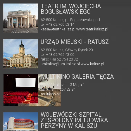
TEATR IM. WOJCIECHA
BOGUSŁAWSKIEGO
62-800 Kalisz, pl. Bogusławskiego 1
tel. +48 62 760 53 14
kasa@teatr.kalisz.pl
www.teatr.kalisz.pl
URZĄD MIEJSKI - RATUSZ
62-800 Kalisz, Główny Rynek 20
tel. +48 62 765 43 00
faks: +48 62 764 20 32
umkalisz@um.kalisz.pl
www.kalisz.pl
MULTIKINO GALERIA TĘCZA
62-800 Kalisz, ul. 3 Maja 1
tel. + 48 41 267 23 84
multikino.pl
WOJEWÓDZKI SZPITAL
ZESPOLONY IM. LUDWIKA
PERZYNY W KALISZU