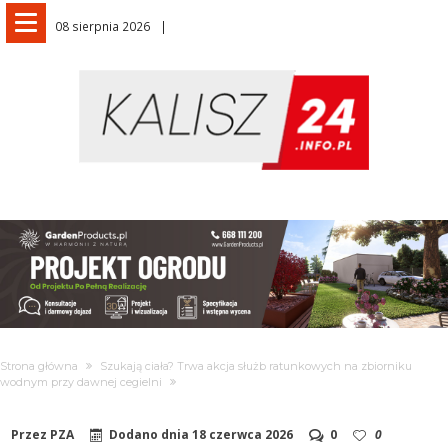
08 sierpnia 2026
Strona główna
Szukają ciała? Trwa akcja służb ratunkowych na zbiorniku
wodnym przy dawnej cegielni
Przez
PZA
Dodano dnia
18 czerwca 2026
0
0