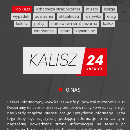
Top Tags
ochotnicza straż pożarna
miasto
kolizja
wypadek
zderzenie
aktualności
rozrywka
drogi
kultura
policja
państwowa straż pożarna
kalisz
interwencja
sport
kryminalne
O NAS
Serwis informacyjny www.kalisz24.info.pl powstał w czerwcu 2015 ro
Docieramy do szerokiej rzeszy odbiorców nie tylko w naszym regioni
nas każdy znajdzie interesujące go i przydatne informacje. Dążymy
tego żeby być najszybciej podającą informacje, a co za tym idz
najczęściej odwiedzaną stroną informacyjną na terenie powi
kaliskiego. Na naszych stronach można znaleźć wiadomości, aktualno