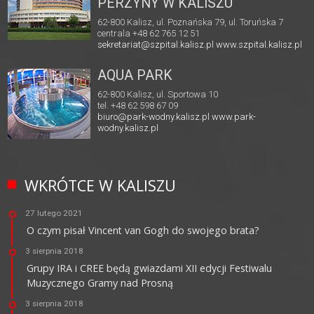
PERZYNY W KALISZU
62-800 Kalisz, ul. Poznańska 79, ul. Toruńska 7
centrala +48 62 765 12 51
sekretariat@szpital.kalisz.pl
www.szpital.kalisz.pl
AQUA PARK
62-800 Kalisz, ul. Sportowa 10
tel. +48 62 598 67 09
biuro@park-wodny.kalisz.pl
www.park-
wodny.kalisz.pl
WKRÓTCE W KALISZU
27 lutego 2021
O czym pisał Vincent van Gogh do swojego brata?
3 sierpnia 2018
Grupy IRA i CREE będą gwiazdami XII edycji Festiwalu
Muzycznego Gramy nad Prosną
3 sierpnia 2018