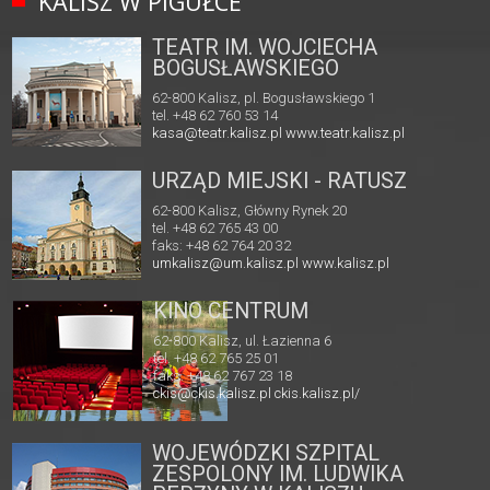
KALISZ W PIGUŁCE
TEATR IM. WOJCIECHA
BOGUSŁAWSKIEGO
62-800 Kalisz, pl. Bogusławskiego 1
tel. +48 62 760 53 14
kasa@teatr.kalisz.pl
www.teatr.kalisz.pl
URZĄD MIEJSKI - RATUSZ
62-800 Kalisz, Główny Rynek 20
tel. +48 62 765 43 00
faks: +48 62 764 20 32
umkalisz@um.kalisz.pl
www.kalisz.pl
KINO CENTRUM
62-800 Kalisz, ul. Łazienna 6
tel. +48 62 765 25 01
faks. +48 62 767 23 18
ckis@ckis.kalisz.pl
ckis.kalisz.pl/
WOJEWÓDZKI SZPITAL
ZESPOLONY IM. LUDWIKA