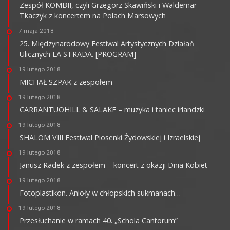
Zespół KOMBII, czyli Grzegorz Skawiński i Waldemar
Tkaczyk z koncertem na Polach Marsowych
7 maja 2018
25. Międzynarodowy Festiwal Artystycznych Działań
Ulicznych LA STRADA. [PROGRAM]
19 lutego 2018
MICHAŁ SZPAK z zespołem
19 lutego 2018
CARRANTUOHILL & SALAKE – muzyka i taniec irlandzki
19 lutego 2018
SHALOM VIII Festiwal Piosenki Żydowskiej i Izraelskiej
19 lutego 2018
Janusz Radek z zespołem – koncert z okazji Dnia Kobiet
19 lutego 2018
Fotoplastikon. Anioły w chłopskich sukmanach…
19 lutego 2018
Przesłuchanie w ramach 40. „Schola Cantorum”