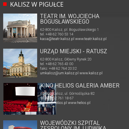
KALISZ W PIGUŁCE
TEATR IM. WOJCIECHA
BOGUSŁAWSKIEGO
62-800 Kalisz, pl. Bogusławskiego 1
tel. +48 62 760 53 14
kasa@teatr.kalisz.pl
www.teatr.kalisz.pl
URZĄD MIEJSKI - RATUSZ
62-800 Kalisz, Główny Rynek 20
tel. +48 62 765 43 00
faks: +48 62 764 20 32
umkalisz@um.kalisz.pl
www.kalisz.pl
KINO HELIOS GALERIA AMBER
62-800 Kalisz, ul. Górnośląska 82
tel. +48 62 761 18 67
kalisz@helios.pl
www.helios.pl
WOJEWÓDZKI SZPITAL
ZESPOLONY IM. LUDWIKA