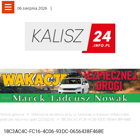
06 sierpnia 2026
Strona główna
Włamanie do domu przy ul. Łódzkiej w Kaliszu! Właściciele
podczas rabunku spali [ZDJĘCIA]
18C3AC4C-FC16-4C06-93DC-0656438F468E
18C3AC4C-FC16-4C06-93DC-0656438F468E