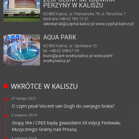
PERZYNY W KALISZU
62-800 Kalisz, ul. Poznańska 79, ul. Toruńska 7
centrala +48 62 765 12 51
sekretariat@szpital.kalisz.pl
www.szpital.kalisz.pl
AQUA PARK
62-800 Kalisz, ul. Sportowa 10
tel. +48 62 598 67 09
biuro@park-wodny.kalisz.pl
www.park-
wodny.kalisz.pl
WKRÓTCE W KALISZU
27 lutego 2021
O czym pisał Vincent van Gogh do swojego brata?
3 sierpnia 2018
Grupy IRA i CREE będą gwiazdami XII edycji Festiwalu
Muzycznego Gramy nad Prosną
3 sierpnia 2018