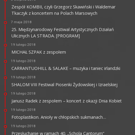
Zespół KOMBII, czyli Grzegorz Skawiński i Waldemar
Tkaczyk z koncertem na Polach Marsowych
7 maja 2018
25. Międzynarodowy Festiwal Artystycznych Działań
Ulicznych LA STRADA. [PROGRAM]
19 lutego 2018
MICHAŁ SZPAK z zespołem
19 lutego 2018
CARRANTUOHILL & SALAKE – muzyka i taniec irlandzki
19 lutego 2018
SHALOM VIII Festiwal Piosenki Żydowskiej i Izraelskiej
19 lutego 2018
Janusz Radek z zespołem – koncert z okazji Dnia Kobiet
19 lutego 2018
Fotoplastikon. Anioły w chłopskich sukmanach…
19 lutego 2018
Przesłuchanie w ramach 40. „Schola Cantorum”