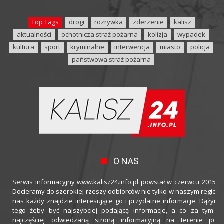
Top Tags
drogi
rozrywka
zderzenie
kalisz
aktualności
ochotnicza straż pożarna
kolizja
wypadek
kultura
sport
kryminalne
interwencja
miasto
policja
państwowa straż pożarna
O NAS
Serwis informacyjny www.kalisz24.info.pl powstał w czerwcu 2015 ro
Docieramy do szerokiej rzeszy odbiorców nie tylko w naszym regioni
nas każdy znajdzie interesujące go i przydatne informacje. Dążymy
tego żeby być najszybciej podającą informacje, a co za tym idz
najczęściej odwiedzaną stroną informacyjną na terenie powi