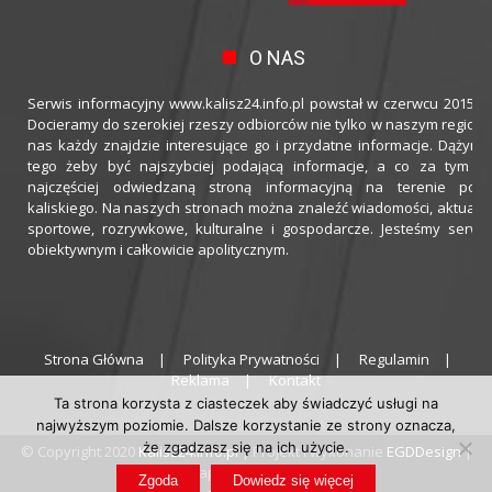
O NAS
Serwis informacyjny www.kalisz24.info.pl powstał w czerwcu 2015 ro
Docieramy do szerokiej rzeszy odbiorców nie tylko w naszym regioni
nas każdy znajdzie interesujące go i przydatne informacje. Dążymy
tego żeby być najszybciej podającą informacje, a co za tym idz
najczęściej odwiedzaną stroną informacyjną na terenie powi
kaliskiego. Na naszych stronach można znaleźć wiadomości, aktualno
sportowe, rozrywkowe, kulturalne i gospodarcze. Jesteśmy serwi
obiektywnym i całkowicie apolitycznym.
Strona Główna
Polityka Prywatności
Regulamin
Reklama
Kontakt
Ta strona korzysta z ciasteczek aby świadczyć usługi na
najwyższym poziomie. Dalsze korzystanie ze strony oznacza,
że zgadzasz się na ich użycie.
© Copyright 2020
Kalisz24.info.pl
| Projekt i wykonanie
EGDDesign
|
Hosting zapewnia
thecamels.org
Zgoda
Dowiedz się więcej