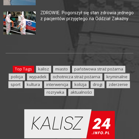
ZDROWIE. Pogorszył się stan zdrowia jednego
z pacjentów przyjętego na Oddział Zakaźny
Top Tags
kalisz
miasto
państwowa straż pożarna
policja
wypadek
ochotnicza straż pożarna
kryminalne
sport
kultura
interwencja
kolizja
drogi
zderzenie
rozrywka
aktualności