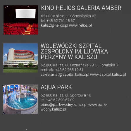
KINO HELIOS GALERIA AMBER
62-800 Kalisz, ul. Górnośląska 82
tel. +48 62 761 18 67
kalisz@helios.pl
www.helios.pl
WOJEWÓDZKI SZPITAL
ZESPOLONY IM. LUDWIKA
PERZYNY W KALISZU
62-800 Kalisz, ul. Poznańska 79, ul. Toruńska 7
centrala +48 62 765 12 51
sekretariat@szpital.kalisz.pl
www.szpital.kalisz.pl
AQUA PARK
62-800 Kalisz, ul. Sportowa 10
tel. +48 62 598 67 09
biuro@park-wodny.kalisz.pl
www.park-
wodny.kalisz.pl