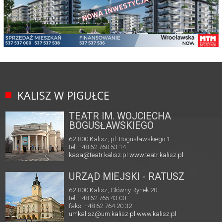
KALISZ W PIGUŁCE
TEATR IM. WOJCIECHA
BOGUSŁAWSKIEGO
62-800 Kalisz, pl. Bogusławskiego 1
tel. +48 62 760 53 14
kasa@teatr.kalisz.pl
www.teatr.kalisz.pl
URZĄD MIEJSKI - RATUSZ
62-800 Kalisz, Główny Rynek 20
tel. +48 62 765 43 00
faks: +48 62 764 20 32
umkalisz@um.kalisz.pl
www.kalisz.pl