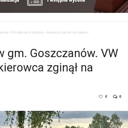
nów. VW uderzył w drzewo – kierowca zginął na miejscu
 w gm. Goszczanów. VW
kierowca zginął na
0
0