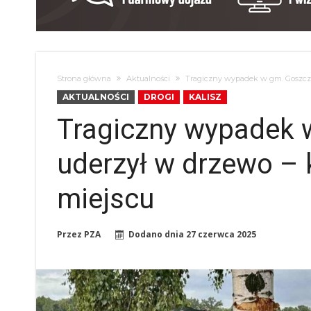
Strona główna
Aktualności
Tragiczny wypadek w gm. Goszcza
AKTUALNOŚCI
DROGI
KALISZ
Tragiczny wypadek
uderzył w drzewo – 
miejscu
Przez
PZA
Dodano dnia
27 czerwca 2025