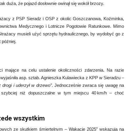
tak duża, że pojazd dosłownie owinął się wokół brzozy.
trażacy z PSP Sieradz i OSP z okolic Goszczanowa, Koźminka,
atownictwa Medycznego i Lotnicze Pogotowie Ratunkowe
.
Mimo
 Strażacy musieli użyć sprzętu hydraulicznego, by wydobyć go z
 później.
i mające na celu ustalenie okoliczności zdarzenia. Na razie
k wyjaśniła asp. sztab. Agnieszka Kulawiecka z KPP w Sieradzu –
z drogi i uderzył w drzewo”
.
Jednocześnie zwraca się uwagę na
 szybciej niż dopuszczalne w tym miejscu 40 km/h – choć
rzede wszystkim
gowych ze skutkiem śmiertelnym – Wakacje 2025” wskazują na