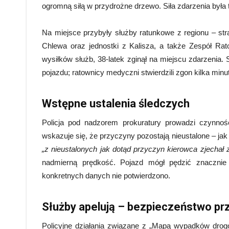
ogromną siłą w przydrożne drzewo. Siła zdarzenia była 
Na miejsce przybyły służby ratunkowe z regionu – s
Chlewa oraz jednostki z Kalisza, a także Zespół R
wysiłków służb, 38‑latek zginął na miejscu zdarzenia.
pojazdu; ratownicy medyczni stwierdzili zgon kilka minut
Wstępne ustalenia śledczych
Policja pod nadzorem prokuratury prowadzi czynnośc
wskazuje się, że przyczyny pozostają nieustalone – ja
„z nieustalonych jak dotąd przyczyn kierowca zjechał 
nadmierną prędkość. Pojazd mógł pędzić znacznie
konkretnych danych nie potwierdzono.
Służby apelują – bezpieczeństwo p
Policyjne działania związane z „Mapą wypadków dro