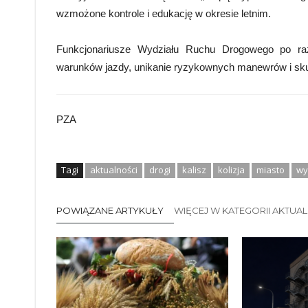
wzmożone kontrole i edukację w okresie letnim.
Funkcjonariusze Wydziału Ruchu Drogowego po raz
warunków jazdy, unikanie ryzykownych manewrów i sku
PZA
Tagi
aktualności
drogi
kalisz
kolizja
miasto
wy
POWIĄZANE ARTYKUŁY
WIĘCEJ W KATEGORII AKTUA