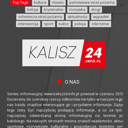
Top Tags
kultura
miasto
państwowa straż pożarna
kolizja
kryminalne
rozrywka
drogi
ochotnicza straż pożarna
aktualności
wypadek
interwencja
sport
kalisz
policja
zderzenie
O NAS
Serwis informacyjny www.kalisz24.info.pl powstał w czerwcu 2015 ro
Docieramy do szerokiej rzeszy odbiorców nie tylko w naszym regioni
nas każdy znajdzie interesujące go i przydatne informacje. Dążymy
tego żeby być najszybciej podającą informacje, a co za tym idz
najczęściej odwiedzaną stroną informacyjną na terenie powi
kaliskiego. Na naszych stronach można znaleźć wiadomości, aktualno
sportowe, rozrywkowe, kulturalne i gospodarcze. Jesteśmy serwi