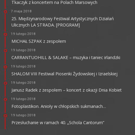
Tkaczyk z koncertem na Polach Marsowych
7 maja 2018
25. Międzynarodowy Festiwal Artystycznych Działań
Ulicznych LA STRADA. [PROGRAM]
19 lutego 2018
MICHAŁ SZPAK z zespołem
19 lutego 2018
CARRANTUOHILL & SALAKE – muzyka i taniec irlandzki
19 lutego 2018
SHALOM VIII Festiwal Piosenki Żydowskiej i Izraelskiej
19 lutego 2018
Janusz Radek z zespołem – koncert z okazji Dnia Kobiet
19 lutego 2018
Fotoplastikon. Anioły w chłopskich sukmanach…
19 lutego 2018
Przesłuchanie w ramach 40. „Schola Cantorum”