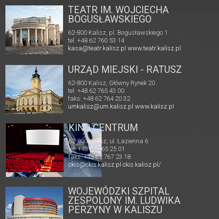
TEATR IM. WOJCIECHA
BOGUSŁAWSKIEGO
62-800 Kalisz, pl. Bogusławskiego 1
tel. +48 62 760 53 14
kasa@teatr.kalisz.pl
www.teatr.kalisz.pl
URZĄD MIEJSKI - RATUSZ
62-800 Kalisz, Główny Rynek 20
tel. +48 62 765 43 00
faks: +48 62 764 20 32
umkalisz@um.kalisz.pl
www.kalisz.pl
KINO CENTRUM
62-800 Kalisz, ul. Łazienna 6
tel. +48 62 765 25 01
faks. +48 62 767 23 18
ckis@ckis.kalisz.pl
ckis.kalisz.pl/
WOJEWÓDZKI SZPITAL
ZESPOLONY IM. LUDWIKA
PERZYNY W KALISZU