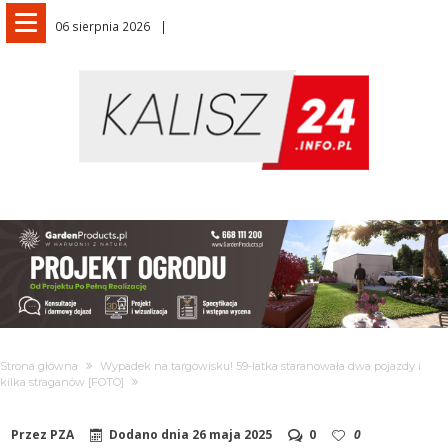
06 sierpnia 2026
Strona główna
Wypadek na targowisku! 59-latka staranowała dwa pojazdy i
kilka straganów [FOTO]
Przez
PZA
Dodano dnia
26 maja 2025
0
0