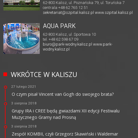
62-800 Kalisz, ul. Poznańska 79, ul. Toruńska 7
centrala +48 62 765 12 51
sekretariat@szpital.kalisz.pl
www.szpital.kalisz.pl
AQUA PARK
62-800 Kalisz, ul. Sportowa 10
tel. +48 62 598 67 09
biuro@park-wodny.kalisz.pl
www.park-
wodny.kalisz.pl
WKRÓTCE W KALISZU
27 lutego 2021
O czym pisał Vincent van Gogh do swojego brata?
3 sierpnia 2018
Grupy IRA i CREE będą gwiazdami XII edycji Festiwalu
Muzycznego Gramy nad Prosną
3 sierpnia 2018
Zespół KOMBII, czyli Grzegorz Skawiński i Waldemar